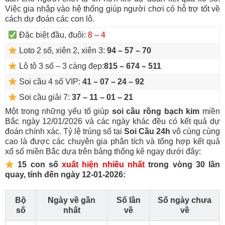
Việc gia nhập vào hệ thống giúp người chơi có hỗ trợ tốt về
cách dự đoán các con lô.
Đặc biệt đầu, đuôi:
8 – 4
Loto 2 số, xiên 2, xiên 3:
94 – 57 – 70
Lô tô 3 số – 3 càng đẹp:
815 – 674 – 511
Soi cầu 4 số VIP:
41 – 07 – 24 – 92
Soi cầu giải 7:
37 – 11 – 01 – 21
Một trong những yếu tố giúp
soi cầu rồng bạch kim
miền
Bắc ngày 12/01/2026 và các ngày khác đều có kết quả dự
đoán chính xác. Tỷ lệ trúng số tại
Soi Cầu 24h
vô cùng cùng
cao là được các chuyên gia phân tích và tổng hợp kết quả
xổ số miền Bắc dựa trên bảng thống kê ngay dưới đây:
15 con số
xuất hiện nhiều nhất
trong vòng 30 lần
quay, tính đến ngày 12-01-2026:
Bộ
Ngày về gần
Số lần
Số ngày chưa
số
nhất
về
về