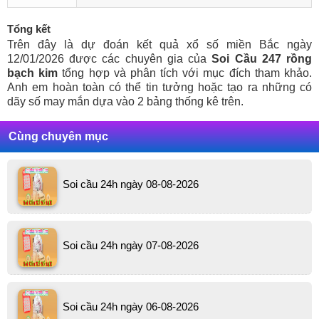
Tổng kết
Trên đây là dự đoán kết quả xổ số miền Bắc ngày
12/01/2026 được các chuyên gia của
Soi Cầu 247 rồng
bạch kim
tổng hợp và phân tích với mục đích tham khảo.
Anh em hoàn toàn có thể tin tưởng hoặc tạo ra những có
dãy số may mắn dựa vào 2 bảng thống kê trên.
Cùng chuyên mục
Soi cầu 24h ngày 08-08-2026
Soi cầu 24h ngày 07-08-2026
Soi cầu 24h ngày 06-08-2026