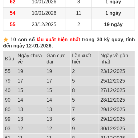
62
10/01/2026
8
1 ngày
54
10/01/2026
11
1 ngày
55
23/12/2025
2
19 ngày
10 con số
lâu xuất hiện nhất
trong 30 kỳ quay, tính
đến ngày 12-01-2026:
Ngày chưa
Gan cực
Lần xuất
Ngày về gần
Đầu
về
đại
hiện
nhất
55
19
19
2
23/12/2025
79
17
17
5
25/12/2025
40
15
15
8
27/12/2025
90
14
14
5
28/12/2025
80
13
13
7
29/12/2025
99
13
13
6
29/12/2025
03
12
12
9
30/12/2025