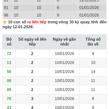
61
11
11
8
31/12/2025
91
10
10
6
01/01/2026
96
10
10
9
01/01/2026
10 con số
ra liên tiếp
trong vòng 30 kỳ quay, tính đến
ngày 12-01-2026:
Bộ
Số ngày về liên
Ngày về gần
Tổng số
số
tiếp
nhất
lần về
72
2
10/01/2026
9
13
2
10/01/2026
10
58
2
10/01/2026
14
08
2
10/01/2026
11
08
2
10/01/2026
11
70
3
10/01/2026
8
43
4
10/01/2026
9