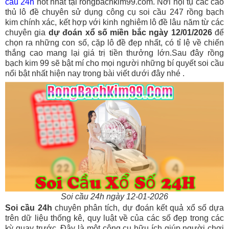
cầu 24h
hót nhất tại rongbachkim99.com. Nơi hội tụ các cao
thủ lô đề chuyên sử dụng công cụ soi cầu 247 rồng bạch
kim chính xác, kết hợp với kinh nghiêm lô đề lâu năm từ các
chuyên gia
dự đoán xổ số miền bắc ngày 12/01/2026
để
chọn ra những con số, cặp lô đề đẹp nhất, có tỉ lệ về chiến
thắng cao mang lại giá trị tiền thưởng lớn.Sau đây rồng
bạch kim 99 sẽ bật mí cho mọi người những bí quyết soi cầu
nổi bật nhất hiện nay trong bài viết dưới đây nhé .
Soi cầu 24h ngày 12-01-2026
Soi cầu 24h
chuyên phân tích, dự đoán kết quả xổ số dựa
trên dữ liệu thống kê, quy luật về của các số đẹp trong các
kỳ quay trước. Đây là một công cụ hữu ích giúp người chơi