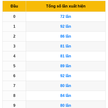
Đầu
Tổng số lần xuất hiện
0
72 lần
1
92 lần
2
86 lần
3
81 lần
4
81 lần
5
89 lần
6
92 lần
7
80 lần
8
84 lần
9
80 lần