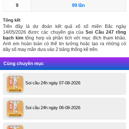
9
99 lần
Tổng kết
Trên đây là dự đoán kết quả xổ số miền Bắc ngày
14/05/2026 được các chuyên gia của
Soi Cầu 247 rồng
bạch kim
tổng hợp và phân tích với mục đích tham khảo.
Anh em hoàn toàn có thể tin tưởng hoặc tạo ra những có
dãy số may mắn dựa vào 2 bảng thống kê trên.
Cùng chuyên mục
Soi cầu 24h ngày 07-08-2026
Soi cầu 24h ngày 06-08-2026