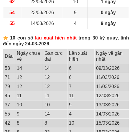
62
22/03/2026
10
1 ngày
54
23/03/2026
9
0 ngày
55
14/03/2026
4
9 ngày
10 con số
lâu xuất hiện nhất
trong 30 kỳ quay, tính
đến ngày 24-03-2026:
Ngày chưa
Gan cực
Lần xuất
Ngày về gần
Đầu
về
đại
hiện
nhất
53
14
14
6
09/03/2026
71
12
12
6
11/03/2026
79
12
12
7
11/03/2026
45
11
11
11
12/03/2026
37
10
10
9
13/03/2026
55
9
14
4
14/03/2026
42
8
8
10
15/03/2026