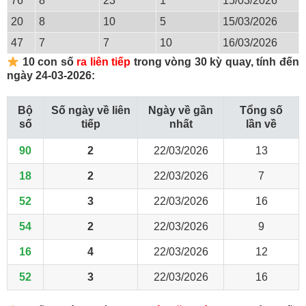
76
8
23
1
15/03/2026
20
8
10
5
15/03/2026
47
7
7
10
16/03/2026
10 con số
ra liên tiếp
trong vòng 30 kỳ quay, tính đến
ngày 24-03-2026:
Bộ
Số ngày về liên
Ngày về gần
Tổng số
số
tiếp
nhất
lần về
90
2
22/03/2026
13
18
2
22/03/2026
7
52
3
22/03/2026
16
54
2
22/03/2026
9
16
4
22/03/2026
12
52
3
22/03/2026
16