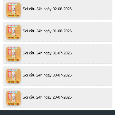
Soi cầu 24h ngày 02-08-2026
Soi cầu 24h ngày 01-08-2026
Soi cầu 24h ngày 31-07-2026
Soi cầu 24h ngày 30-07-2026
Soi cầu 24h ngày 29-07-2026