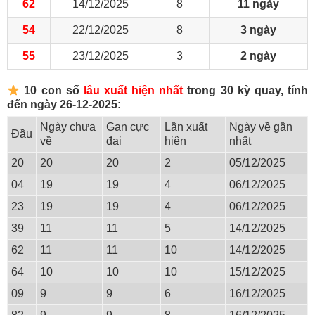
62
14/12/2025
8
11 ngày
54
22/12/2025
8
3 ngày
55
23/12/2025
3
2 ngày
10 con số
lâu xuất hiện nhất
trong 30 kỳ quay, tính
đến ngày 26-12-2025:
Ngày chưa
Gan cực
Lần xuất
Ngày về gần
Đầu
về
đại
hiện
nhất
20
20
20
2
05/12/2025
04
19
19
4
06/12/2025
23
19
19
4
06/12/2025
39
11
11
5
14/12/2025
62
11
11
10
14/12/2025
64
10
10
10
15/12/2025
09
9
9
6
16/12/2025