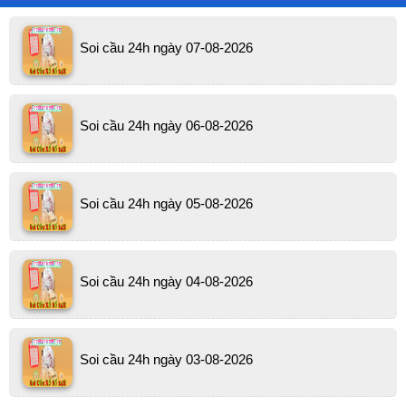
Soi cầu 24h ngày 07-08-2026
Soi cầu 24h ngày 06-08-2026
Soi cầu 24h ngày 05-08-2026
Soi cầu 24h ngày 04-08-2026
Soi cầu 24h ngày 03-08-2026