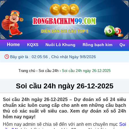
Home
KQXS
Nuôi Lô Khung
Rồng bạch kim
Quay
Bây giờ là :
02:05:56 , Chủ nhật Ngày 9/8/2026
Trang chủ
›
Soi cầu 24h
›
Soi cầu 24h ngày 26-12-2025
Soi cầu 24h ngày 26-12-2025
Soi cầu 24h ngày 26-12-2025 – Dự đoán xổ số 24 siêu
chuẩn xác luôn cung cấp cho anh em những cầu bạch
thủ có xác suất về siêu cao. Xem dự đoán xổ số 24h
hôm nay ngay!
Hôm nay admin sẽ chia sẽ đến với anh em chuyên mục
Soi