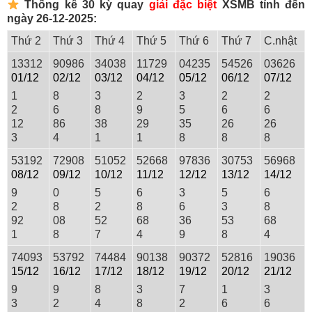
Thống kê 30 kỳ quay
giải đặc biệt
XSMB tính đến
ngày 26-12-2025:
Thứ 2
Thứ 3
Thứ 4
Thứ 5
Thứ 6
Thứ 7
C.nhật
133
12
909
86
340
38
117
29
042
35
545
26
036
26
01/12
02/12
03/12
04/12
05/12
06/12
07/12
1
8
3
2
3
2
2
2
6
8
9
5
6
6
12
86
38
29
35
26
26
3
4
1
1
8
8
8
531
92
729
08
510
52
526
68
978
36
307
53
569
68
08/12
09/12
10/12
11/12
12/12
13/12
14/12
9
0
5
6
3
5
6
2
8
2
8
6
3
8
92
08
52
68
36
53
68
1
8
7
4
9
8
4
740
93
537
92
744
84
901
38
903
72
528
16
190
36
15/12
16/12
17/12
18/12
19/12
20/12
21/12
9
9
8
3
7
1
3
3
2
4
8
2
6
6