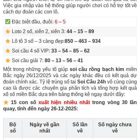
Việc gia nhập vào hệ thống giúp người chơi có hỗ trợ tốt về
cách dự đoán các con lô.
Đặc biệt đầu, đuôi:
6 – 5
Loto 2 số, xiên 2, xiên 3:
44 – 15 – 89
Lô tô 3 số – 3 càng đẹp:
850 – 463 – 934
Soi cầu 4 số VIP:
33 – 54 – 85 – 62
Soi cầu giải 7:
80 – 13 – 56 – 41
Một trong những yếu tố giúp
soi cầu rồng bạch kim
miền
Bắc ngày 26/12/2025 và các ngày khác đều có kết quả dự
đoán chính xác. Tỷ lệ trúng số tại
Soi Cầu 24h
vô cùng cùng
cao là được các chuyên gia phân tích và tổng hợp kết quả
xổ số miền Bắc dựa trên bảng thống kê ngay dưới đây:
15 con số
xuất hiện nhiều nhất
trong vòng 30 lần
quay, tính đến ngày 26-12-2025:
Bộ
Ngày về gần
Số lần
Số ngày chưa
số
nhất
về
về