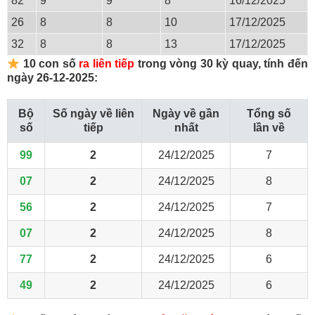
82
9
9
8
16/12/2025
26
8
8
10
17/12/2025
32
8
8
13
17/12/2025
10 con số
ra liên tiếp
trong vòng 30 kỳ quay, tính đến
ngày 26-12-2025:
Bộ
Số ngày về liên
Ngày về gần
Tổng số
số
tiếp
nhất
lần về
99
2
24/12/2025
7
07
2
24/12/2025
8
56
2
24/12/2025
7
07
2
24/12/2025
8
77
2
24/12/2025
6
49
2
24/12/2025
6