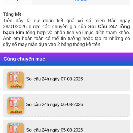
Tổng kết
Trên đây là dự đoán kết quả xổ số miền Bắc ngày
28/01/2026 được các chuyên gia của
Soi Cầu 247 rồng
bạch kim
tổng hợp và phân tích với mục đích tham khảo.
Anh em hoàn toàn có thể tin tưởng hoặc tạo ra những có
dãy số may mắn dựa vào 2 bảng thống kê trên.
Cùng chuyên mục
Soi cầu 24h ngày 07-08-2026
Soi cầu 24h ngày 06-08-2026
Soi cầu 24h ngày 05-08-2026