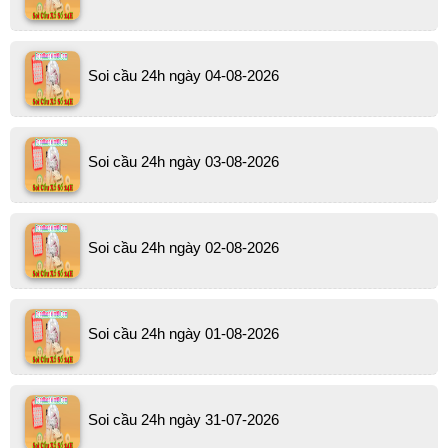
Soi cầu 24h ngày 04-08-2026
Soi cầu 24h ngày 03-08-2026
Soi cầu 24h ngày 02-08-2026
Soi cầu 24h ngày 01-08-2026
Soi cầu 24h ngày 31-07-2026