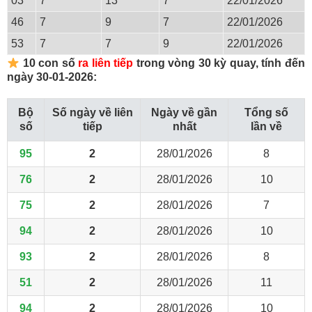
03
7
13
7
22/01/2026
46
7
9
7
22/01/2026
53
7
7
9
22/01/2026
10 con số
ra liên tiếp
trong vòng 30 kỳ quay, tính đến
ngày 30-01-2026:
Bộ
Số ngày về liên
Ngày về gần
Tổng số
số
tiếp
nhất
lần về
95
2
28/01/2026
8
76
2
28/01/2026
10
75
2
28/01/2026
7
94
2
28/01/2026
10
93
2
28/01/2026
8
51
2
28/01/2026
11
94
2
28/01/2026
10