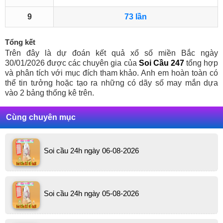
9
73 lần
Tổng kết
Trên đây là dự đoán kết quả xổ số miền Bắc ngày
30/01/2026 được các chuyên gia của
Soi Cầu 247
tổng hợp
và phân tích với mục đích tham khảo. Anh em hoàn toàn có
thể tin tưởng hoặc tạo ra những có dãy số may mắn dựa
vào 2 bảng thống kê trên.
Cùng chuyên mục
Soi cầu 24h ngày 06-08-2026
Soi cầu 24h ngày 05-08-2026