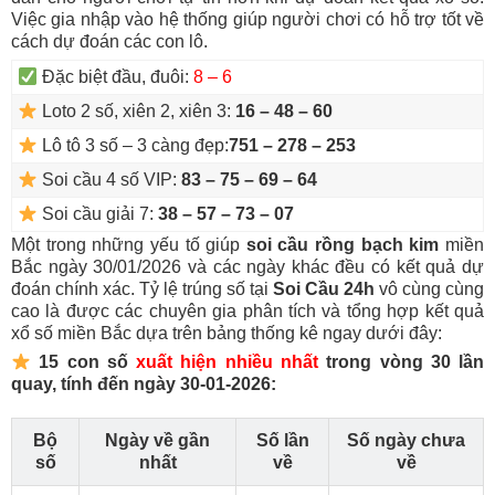
Việc gia nhập vào hệ thống giúp người chơi có hỗ trợ tốt về
cách dự đoán các con lô.
Đặc biệt đầu, đuôi:
8 – 6
Loto 2 số, xiên 2, xiên 3:
16 – 48 – 60
Lô tô 3 số – 3 càng đẹp:
751 – 278 – 253
Soi cầu 4 số VIP:
83 – 75 – 69 – 64
Soi cầu giải 7:
38 – 57 – 73 – 07
Một trong những yếu tố giúp
soi cầu rồng bạch kim
miền
Bắc ngày 30/01/2026 và các ngày khác đều có kết quả dự
đoán chính xác. Tỷ lệ trúng số tại
Soi Cầu 24h
vô cùng cùng
cao là được các chuyên gia phân tích và tổng hợp kết quả
xổ số miền Bắc dựa trên bảng thống kê ngay dưới đây:
15 con số
xuất hiện nhiều nhất
trong vòng 30 lần
quay, tính đến ngày 30-01-2026:
Bộ
Ngày về gần
Số lần
Số ngày chưa
số
nhất
về
về