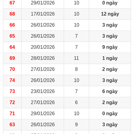
67
29/01/2026
10
0 ngày
68
17/01/2026
10
12 ngày
66
26/01/2026
10
3 ngày
65
26/01/2026
7
3 ngày
64
20/01/2026
7
9 ngày
69
28/01/2026
11
1 ngày
70
27/01/2026
8
2 ngày
74
26/01/2026
10
3 ngày
73
23/01/2026
7
6 ngày
72
27/01/2026
6
2 ngày
71
29/01/2026
10
0 ngày
63
26/01/2026
9
3 ngày