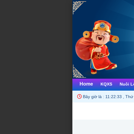
Home
KQXS
Nuôi L
Bây giờ là :
11:22:34 , Thứ