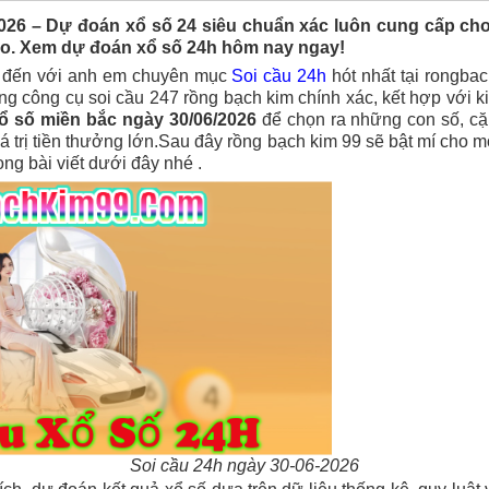
2026 – Dự đoán xổ số 24 siêu chuẩn xác luôn cung cấp c
cao. Xem dự đoán xổ số 24h hôm nay ngay!
ẽ đến với anh em chuyên mục
Soi cầu 24h
hót nhất tại rongba
ng công cụ soi cầu 247 rồng bạch kim chính xác, kết hợp với k
ổ số miền bắc ngày 30/06/2026
để chọn ra những con số, cặp 
á trị tiền thưởng lớn.Sau đây rồng bạch kim 99 sẽ bật mí cho 
ong bài viết dưới đây nhé .
Soi cầu 24h ngày 30-06-2026