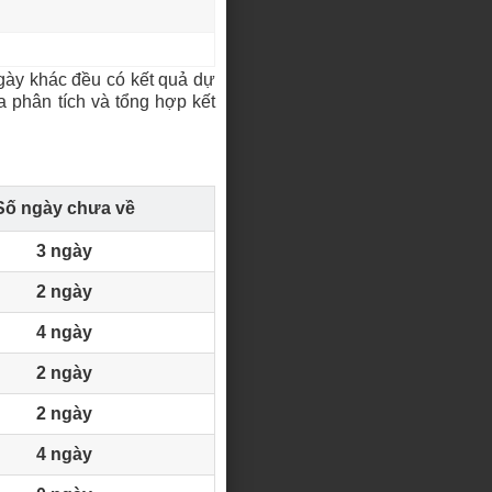
gày khác đều có kết quả dự
 phân tích và tổng hợp kết
Số ngày chưa về
3 ngày
2 ngày
4 ngày
2 ngày
2 ngày
4 ngày