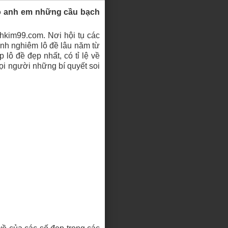
ho anh em những cầu bạch
chkim99.com. Nơi hội tụ các
inh nghiêm lô đề lâu năm từ
lô đề đẹp nhất, có tỉ lệ về
mọi người những bí quyết soi