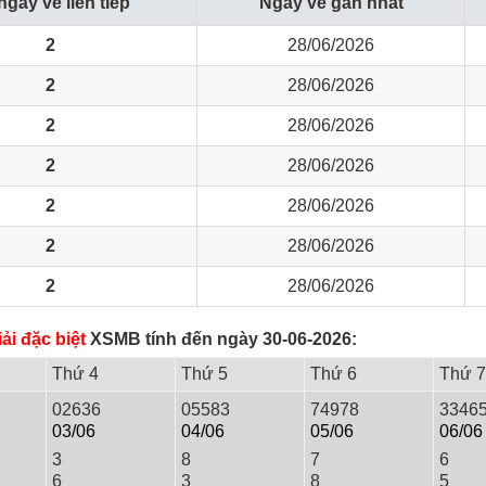
ngày về liên tiếp
Ngày về gần nhất
2
28/06/2026
2
28/06/2026
2
28/06/2026
2
28/06/2026
2
28/06/2026
2
28/06/2026
2
28/06/2026
iải đặc biệt
XSMB tính đến ngày 30-06-2026:
Thứ 4
Thứ 5
Thứ 6
Thứ 7
026
36
055
83
749
78
334
6
03/06
04/06
05/06
06/06
3
8
7
6
6
3
8
5