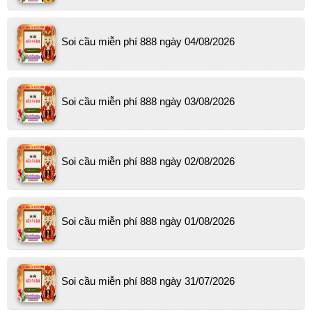
Soi cầu miễn phí 888 ngày 04/08/2026
Soi cầu miễn phí 888 ngày 03/08/2026
Soi cầu miễn phí 888 ngày 02/08/2026
Soi cầu miễn phí 888 ngày 01/08/2026
Soi cầu miễn phí 888 ngày 31/07/2026