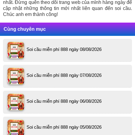
nhất. Đừng quên theo dõi trang web của mình hàng ngày để
cập nhật những thông tin mới nhất liên quan đến soi cầu.
Chúc anh em thành công!
Cùng chuyên mục
Soi cầu miễn phí 888 ngày 08/08/2026
Soi cầu miễn phí 888 ngày 07/08/2026
Soi cầu miễn phí 888 ngày 06/08/2026
Soi cầu miễn phí 888 ngày 05/08/2026