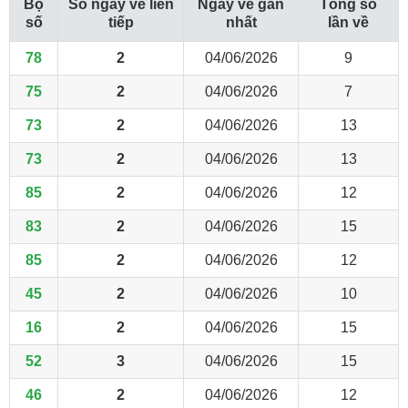
Bộ
Số ngày về liên
Ngày về gần
Tổng số
số
tiếp
nhất
lần về
78
2
04/06/2026
9
75
2
04/06/2026
7
73
2
04/06/2026
13
73
2
04/06/2026
13
85
2
04/06/2026
12
83
2
04/06/2026
15
85
2
04/06/2026
12
45
2
04/06/2026
10
16
2
04/06/2026
15
52
3
04/06/2026
15
46
2
04/06/2026
12