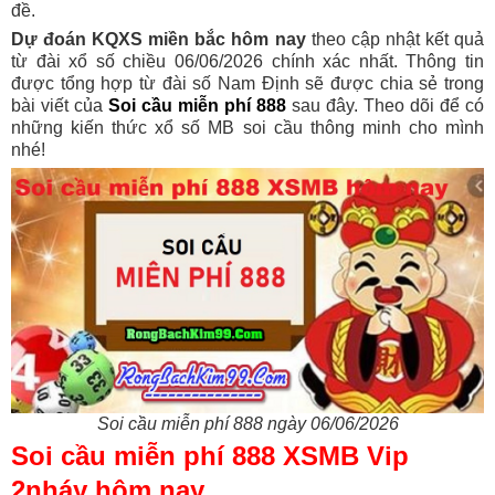
đề.
Dự đoán KQXS miền bắc hôm nay
theo cập nhật kết quả
từ đài xổ số chiều 06/06/2026 chính xác nhất. Thông tin
được tổng hợp từ đài số Nam Định sẽ được chia sẻ trong
bài viết của
Soi cầu miễn phí 888
sau đây. Theo dõi để có
những kiến thức xổ số MB soi cầu thông minh cho mình
nhé!
Soi cầu miễn phí 888 ngày 06/06/2026
Soi cầu miễn phí 888 XSMB Vip
2nháy hôm nay