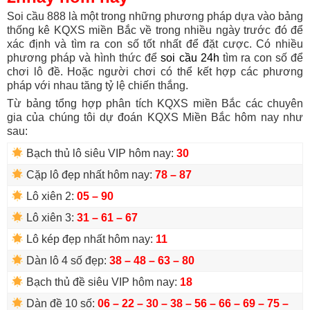
Soi cầu 888 là một trong những phương pháp dựa vào bảng
thống kê KQXS miền Bắc về trong nhiều ngày trước đó để
xác định và tìm ra con số tốt nhất để đặt cược. Có nhiều
phương pháp và hình thức để
soi cầu 24h
tìm ra con số để
chơi lô đề. Hoặc người chơi có thể kết hợp các phương
pháp với nhau tăng tỷ lệ chiến thắng.
Từ bảng tổng hợp phân tích KQXS miền Bắc các chuyên
gia của chúng tôi dự đoán KQXS Miền Bắc hôm nay như
sau:
Bạch thủ lô siêu VIP hôm nay:
30
Cặp lô đẹp nhất hôm nay:
78 – 87
Lô xiên 2:
05 – 90
Lô xiên 3:
31 – 61 – 67
Lô kép đẹp nhất hôm nay:
11
Dàn lô 4 số đẹp:
38 – 48 – 63 – 80
Bạch thủ đề siêu VIP hôm nay:
18
Dàn đề 10 số:
06 – 22 – 30 – 38 – 56 – 66 – 69 – 75 –