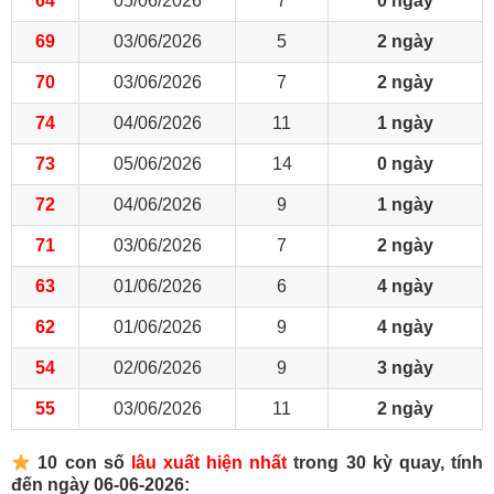
64
05/06/2026
7
0 ngày
69
03/06/2026
5
2 ngày
70
03/06/2026
7
2 ngày
74
04/06/2026
11
1 ngày
73
05/06/2026
14
0 ngày
72
04/06/2026
9
1 ngày
71
03/06/2026
7
2 ngày
63
01/06/2026
6
4 ngày
62
01/06/2026
9
4 ngày
54
02/06/2026
9
3 ngày
55
03/06/2026
11
2 ngày
10 con số
lâu xuất hiện nhất
trong 30 kỳ quay, tính
đến ngày 06-06-2026: