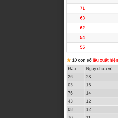
71
63
62
54
55
10 con số
lâu xuất hiệ
Đầu
Ngày chưa về
26
23
03
16
76
14
43
12
08
12
70
11