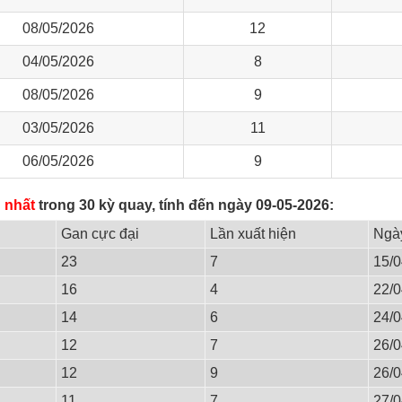
08/05/2026
12
04/05/2026
8
08/05/2026
9
03/05/2026
11
06/05/2026
9
n nhất
trong 30 kỳ quay, tính đến ngày 09-05-2026:
Gan cực đại
Lần xuất hiện
Ngày
23
7
15/0
16
4
22/0
14
6
24/0
12
7
26/0
12
9
26/0
11
7
27/0