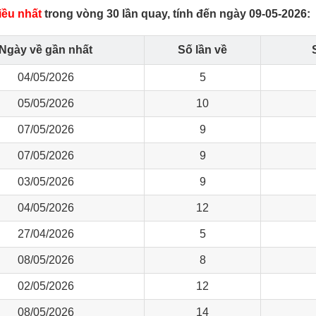
iều nhất
trong vòng 30 lần quay, tính đến ngày 09-05-2026:
Ngày về gần nhất
Số lần về
04/05/2026
5
05/05/2026
10
07/05/2026
9
07/05/2026
9
03/05/2026
9
04/05/2026
12
27/04/2026
5
08/05/2026
8
02/05/2026
12
08/05/2026
14