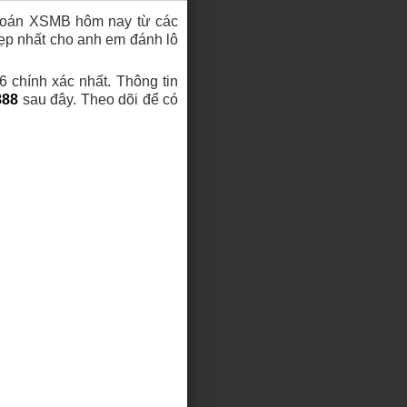
 đoán XSMB hôm nay từ các
đẹp nhất cho anh em đánh lô
6 chính xác nhất. Thông tin
888
sau đây. Theo dõi để có