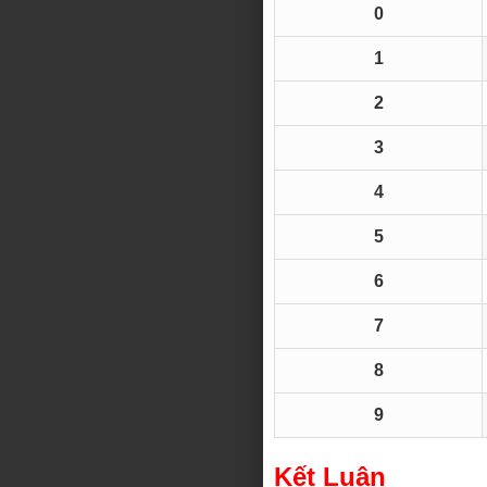
0
1
2
3
4
5
6
7
8
9
Kết Luận