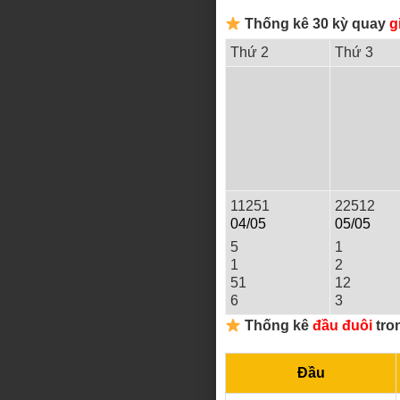
Thống kê 30 kỳ quay
g
Thứ 2
Thứ 3
112
51
225
12
04/05
05/05
5
1
1
2
51
12
6
3
Thống kê
đầu đuôi
tro
Đầu