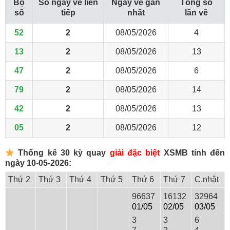
Bộ
Số ngày về liên
Ngày về gần
Tổng số
số
tiếp
nhất
lần về
52
2
08/05/2026
4
13
2
08/05/2026
13
47
2
08/05/2026
6
79
2
08/05/2026
14
42
2
08/05/2026
13
05
2
08/05/2026
12
Thống kê 30 kỳ quay
giải đặc biệt
XSMB tính đến
ngày 10-05-2026:
Thứ 2
Thứ 3
Thứ 4
Thứ 5
Thứ 6
Thứ 7
C.nhật
966
37
161
32
329
64
01/05
02/05
03/05
3
3
6