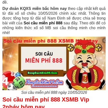
đề.
Dự đoán KQXS miền bắc hôm nay
theo cập nhật kết quả
từ đài xổ số chiều 10/05/2026 chính xác nhất. Thông tin
được tổng hợp từ đài số Nam Định sẽ được chia sẻ trong
bài viết của
Soi cầu miễn phí 888
sau đây. Theo dõi để có
những kiến thức xổ số MB soi cầu thông minh cho mình
nhé!
Soi cầu miễn phí 888 ngày 10/05/2026
Soi cầu miễn phí 888 XSMB Vip
2nháy hôm nay