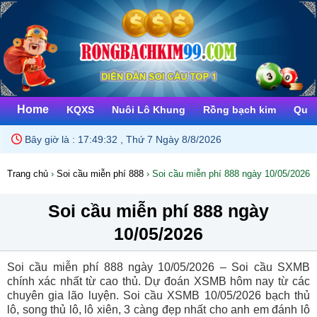
Home
KQXS
Nuôi Lô Khung
Rồng bạch kim
Quay
Bây giờ là :
17:49:32 , Thứ 7 Ngày 8/8/2026
Trang chủ
›
Soi cầu miễn phí 888
›
Soi cầu miễn phí 888 ngày 10/05/2026
Soi cầu miễn phí 888 ngày
10/05/2026
Soi cầu miễn phí 888 ngày 10/05/2026 – Soi cầu SXMB
chính xác nhất từ cao thủ. Dự đoán XSMB hôm nay từ các
chuyên gia lão luyện. Soi cầu XSMB 10/05/2026 bạch thủ
lô, song thủ lô, lô xiên, 3 càng đẹp nhất cho anh em đánh lô