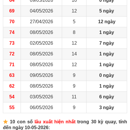
64
09/05/2026
10
0 ngày
69
04/05/2026
12
5 ngày
70
27/04/2026
5
12 ngày
74
08/05/2026
8
1 ngày
73
02/05/2026
12
7 ngày
72
08/05/2026
14
1 ngày
71
08/05/2026
12
1 ngày
63
09/05/2026
9
0 ngày
62
08/05/2026
9
1 ngày
54
03/05/2026
11
6 ngày
55
06/05/2026
9
3 ngày
10 con số
lâu xuất hiện nhất
trong 30 kỳ quay, tính
đến ngày 10-05-2026: