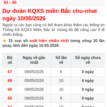
93 – 95
Dự đoán KQXS miền Bắc chu-nhat
ngày 10/05/2026
Ngoài ra các bạn cũng có thể tham khảo thêm các thông tin
Thống Kê KQXS Miền Bắc từ chúng tôi để nâng cao tỉ lệ
chiến thắng:
15 con số
xuất hiện nhiều nhất
trong vòng 30 lần
quay, tính đến ngày 10-05-2026:
Bộ
Ngày về gần
Số lần
Số ngày chưa
số
nhất
về
về
67
09/05/2026
6
0 ngày
68
05/05/2026
10
4 ngày
66
09/05/2026
10
0 ngày
65
09/05/2026
9
0 ngày