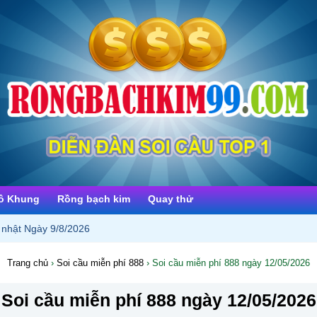
ô Khung
Rồng bạch kim
Quay thử
 nhật Ngày 9/8/2026
Trang chủ
›
Soi cầu miễn phí 888
›
Soi cầu miễn phí 888 ngày 12/05/2026
Soi cầu miễn phí 888 ngày 12/05/2026