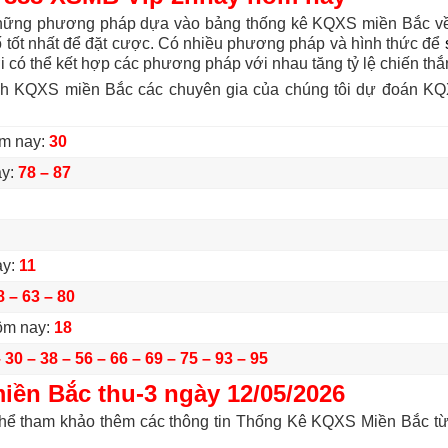
 những phương pháp dựa vào bảng thống kê KQXS miền Bắc về 
số tốt nhất để đặt cược. Có nhiều phương pháp và hình thức để
i có thể kết hợp các phương pháp với nhau tăng tỷ lệ chiến thắ
ch KQXS miền Bắc các chuyên gia của chúng tôi dự đoán 
ôm nay:
30
ay:
78 – 87
ay:
11
8 – 63 – 80
ôm nay:
18
 30 – 38 – 56 – 66 – 69 – 75 – 93 – 95
ền Bắc thu-3 ngày 12/05/2026
thể tham khảo thêm các thông tin Thống Kê KQXS Miền Bắc từ c