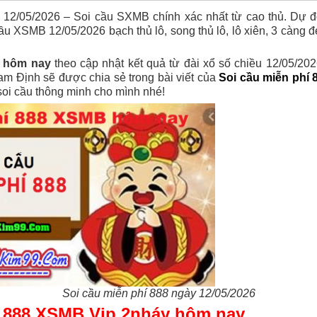
y 12/05/2026 – Soi cầu SXMB chính xác nhất từ cao thủ. Dự
cầu XSMB 12/05/2026 bạch thủ lô, song thủ lô, lô xiên, 3 càng 
 hôm nay
theo cập nhật kết quả từ đài xổ số chiều 12/05/202
m Định sẽ được chia sẻ trong bài viết của
Soi cầu miễn phí 
oi cầu thông minh cho mình nhé!
Soi cầu miễn phí 888 ngày 12/05/2026
í 888 XSMB Vip 2nháy hôm nay