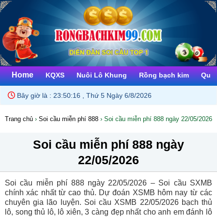
Home
KQXS
Nuôi Lô Khung
Rồng bạch kim
Quay
Bây giờ là :
23:50:16 , Thứ 5 Ngày 6/8/2026
Trang chủ
›
Soi cầu miễn phí 888
›
Soi cầu miễn phí 888 ngày 22/05/2026
Soi cầu miễn phí 888 ngày
22/05/2026
Soi cầu miễn phí 888 ngày 22/05/2026 – Soi cầu SXMB
chính xác nhất từ cao thủ. Dự đoán XSMB hôm nay từ các
chuyên gia lão luyện. Soi cầu XSMB 22/05/2026 bạch thủ
lô, song thủ lô, lô xiên, 3 càng đẹp nhất cho anh em đánh lô