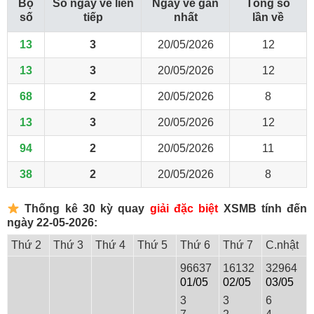
Bộ
Số ngày về liên
Ngày về gần
Tổng số
số
tiếp
nhất
lần về
13
3
20/05/2026
12
13
3
20/05/2026
12
68
2
20/05/2026
8
13
3
20/05/2026
12
94
2
20/05/2026
11
38
2
20/05/2026
8
Thống kê 30 kỳ quay
giải đặc biệt
XSMB tính đến
ngày 22-05-2026:
Thứ 2
Thứ 3
Thứ 4
Thứ 5
Thứ 6
Thứ 7
C.nhật
966
37
161
32
329
64
01/05
02/05
03/05
3
3
6