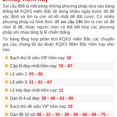
Soi cầu 888 là một trong những phương pháp dựa vào bảng
thống kê KQXS miền Bắc về trong nhiều ngày trước đó để
xác định và tìm ra con số tốt nhất để đặt cược. Có nhiều
phương pháp và hình thức để
soi cầu 24h
tìm ra con số để
chơi lô đề. Hoặc người chơi có thể kết hợp các phương
pháp với nhau tăng tỷ lệ chiến thắng.
Từ bảng tổng hợp phân tích KQXS miền Bắc các chuyên
gia của chúng tôi dự đoán KQXS Miền Bắc hôm nay như
sau:
Bạch thủ lô siêu VIP hôm nay:
30
Cặp lô đẹp nhất hôm nay:
78 – 87
Lô xiên 2:
05 – 90
Lô xiên 3:
31 – 61 – 67
Lô kép đẹp nhất hôm nay:
11
Dàn lô 4 số đẹp:
38 – 48 – 63 – 80
Bạch thủ đề siêu VIP hôm nay:
18
Dàn đề 10 số:
06 – 22 – 30 – 38 – 56 – 66 – 69 – 75 –