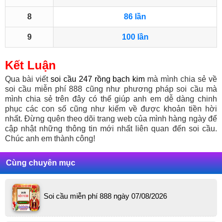
8
86 lần
9
100 lần
Kết Luận
Qua bài viết
soi cầu 247 rồng bạch kim
mà mình chia sẻ về
soi cầu miễn phí 888 cũng như phương pháp soi cầu mà
mình chia sẻ trên đây có thể giúp anh em dễ dàng chinh
phục các con số cũng như kiếm về được khoản tiền hời
nhất. Đừng quên theo dõi trang web của mình hàng ngày để
cập nhật những thông tin mới nhất liên quan đến soi cầu.
Chúc anh em thành công!
Cùng chuyên mục
Soi cầu miễn phí 888 ngày 07/08/2026