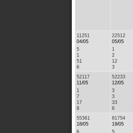
112
51
225
12
04/05
05/05
5
1
1
2
51
12
6
3
521
17
522
33
11/05
12/05
1
3
7
3
17
33
8
6
553
61
817
54
18/05
19/05
6
5