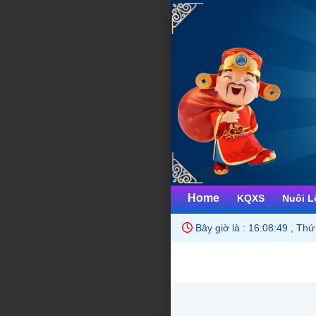
Home
KQXS
Nuôi L
Bây giờ là :
16:08:50 , Thứ