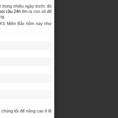
trong nhiều ngày trước đó
soi cầu 24h
tìm ra con số để
ng.
KQXS Miền Bắc hôm nay như
húng tôi để nâng cao tỉ lệ