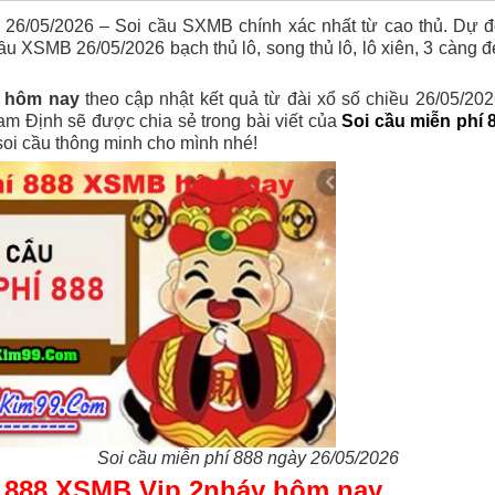
y 26/05/2026 – Soi cầu SXMB chính xác nhất từ cao thủ. Dự
cầu XSMB 26/05/2026 bạch thủ lô, song thủ lô, lô xiên, 3 càng 
 hôm nay
theo cập nhật kết quả từ đài xổ số chiều 26/05/202
m Định sẽ được chia sẻ trong bài viết của
Soi cầu miễn phí 
oi cầu thông minh cho mình nhé!
Soi cầu miễn phí 888 ngày 26/05/2026
í 888 XSMB Vip 2nháy hôm nay