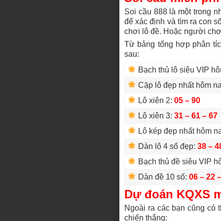
Soi cầu 888 là một trong
để xác định và tìm ra con 
chơi lô đề. Hoặc người chơ
Từ bảng tổng hợp phân tí
sau:
Bạch thủ lô siêu VIP h
Cặp lô đẹp nhất hôm n
Lô xiên 2:
05 – 90
Lô xiên 3:
31 – 61 – 67
Lô kép đẹp nhất hôm n
Dàn lô 4 số đẹp:
38 – 4
Bạch thủ đề siêu VIP h
Dàn đề 10 số:
06 – 22 –
Dự đoán KQXS mi
Ngoài ra các bạn cũng có 
chiến thắng: