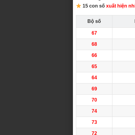
15 con số
xuất hiện nh
Bộ số
67
68
66
65
64
69
70
74
73
72