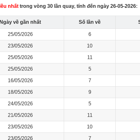
iều nhất
trong vòng 30 lần quay, tính đến ngày 26-05-2026:
Ngày về gần nhất
Số lần về
25/05/2026
6
23/05/2026
10
25/05/2026
11
25/05/2026
5
16/05/2026
7
18/05/2026
9
24/05/2026
5
21/05/2026
11
23/05/2026
10
23/05/2026
7