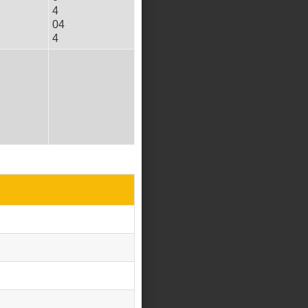
4
04
4