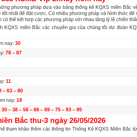
 những phương pháp dựa vào bảng thống kê KQXS miền Bắc về 
số tốt nhất để đặt cược. Có nhiều phương pháp và hình thức để
i có thể kết hợp các phương pháp với nhau tăng tỷ lệ chiến thắ
ch KQXS miền Bắc các chuyên gia của chúng tôi dự đoán 
ôm nay:
30
ay:
78 – 87
ay:
11
8 – 63 – 80
ôm nay:
18
 30 – 38 – 56 – 66 – 69 – 75 – 93 – 95
ền Bắc thu-3 ngày 26/05/2026
thể tham khảo thêm các thông tin Thống Kê KQXS Miền Bắc từ c