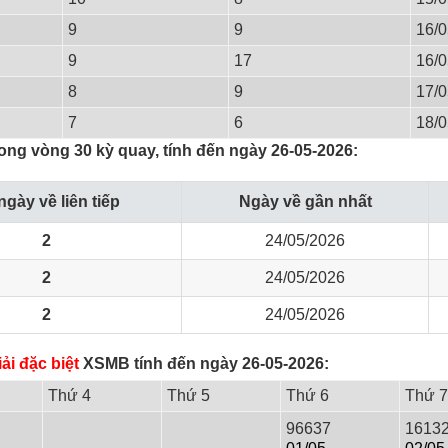
9
9
16/0
9
17
16/0
8
9
17/0
7
6
18/0
ong vòng 30 kỳ quay, tính đến ngày 26-05-2026:
ngày về liên tiếp
Ngày về gần nhất
2
24/05/2026
2
24/05/2026
2
24/05/2026
iải đặc biệt
XSMB tính đến ngày 26-05-2026:
Thứ 4
Thứ 5
Thứ 6
Thứ 7
966
37
161
3