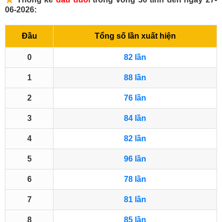
06-2026:
Đầu
Tổng số lần xuất hiện
0
82 lần
1
88 lần
2
76 lần
3
84 lần
4
82 lần
5
96 lần
6
78 lần
7
81 lần
8
85 lần