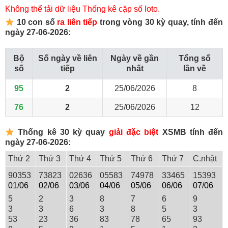
Không thể tải dữ liệu Thống kê cặp số loto.
10 con số
ra liên tiếp
trong vòng 30 kỳ quay, tính đến
ngày 27-06-2026:
Bộ
Số ngày về liên
Ngày về gần
Tổng số
số
tiếp
nhất
lần về
95
2
25/06/2026
8
76
2
25/06/2026
12
Thống kê 30 kỳ quay
giải đặc biệt
XSMB tính đến
ngày 27-06-2026:
Thứ 2
Thứ 3
Thứ 4
Thứ 5
Thứ 6
Thứ 7
C.nhật
903
53
738
23
026
36
055
83
749
78
334
65
153
93
01/06
02/06
03/06
04/06
05/06
06/06
07/06
5
2
3
8
7
6
9
3
3
6
3
8
5
3
53
23
36
83
78
65
93