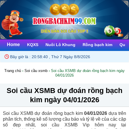
Home
KQXS
Nuôi Lô Khung
Rồng bạch kim
Quay
Bây giờ là :
20:58:40 , Thứ 7 Ngày 8/8/2026
Trang chủ
›
Soi cầu xsmb
›
Soi cầu XSMB dự đoán rồng bạch kim ngày
04/01/2026
Soi cầu XSMB dự đoán rồng bạch
kim ngày 04/01/2026
Soi cầu XSMB dự đoán rồng bạch kim
04/01/2026
dựa trên
phân tích, thống kê số lượng cầu báo và tỷ lệ về của các cặp
số đẹp nhất, soi cầu XSMB Vip hôm nay tại