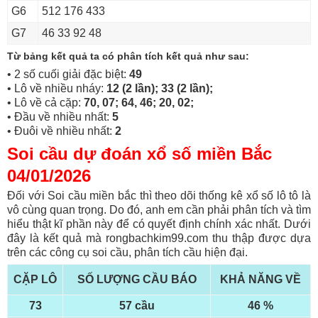
G6
512
176
433
G7
46
33
92
48
Từ bảng kết quả ta có phân tích kết quả như sau:
• 2 số cuối giải đặc biệt:
49
• Lô về nhiều nháy:
12 (2 lần); 33 (2 lần);
• Lô về cả cặp:
70, 07; 64, 46; 20, 02;
• Đầu về nhiều nhất:
5
• Đuôi về nhiều nhất:
2
Soi cầu dự đoán xổ số miền Bắc
04/01/2026
Đối với Soi cầu miền bắc thì theo dõi thống kê xổ số lô tô là
vô cùng quan trọng. Do đó, anh em cần phải phân tích và tìm
hiểu thật kĩ phần này để có quyết định chính xác nhất. Dưới
đây là kết quả mà rongbachkim99.com thu thập được dựa
trên các công cụ soi cầu, phân tích cầu hiện đại.
CẶP LÔ
SỐ LƯỢNG CẦU BÁO
KHẢ NĂNG VỀ
73
57 cầu
46 %