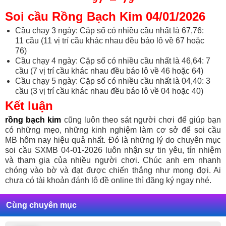
Soi cầu Rồng Bạch Kim 04/01/2026
Cầu chạy 3 ngày: Cặp số có nhiều cầu nhất là 67,76:
11 cầu (11 vị trí cầu khác nhau đều báo lô về 67 hoặc
76)
Cầu chạy 4 ngày: Cặp số có nhiều cầu nhất là 46,64: 7
cầu (7 vị trí cầu khác nhau đều báo lô về 46 hoặc 64)
Cầu chạy 5 ngày: Cặp số có nhiều cầu nhất là 04,40: 3
cầu (3 vị trí cầu khác nhau đều báo lô về 04 hoặc 40)
Kết luận
rồng bạch kim
cũng luôn theo sát người chơi để giúp bạn
có những mẹo, những kinh nghiệm làm cơ sở để soi cầu
MB hôm nay hiệu quả nhất. Đó là những lý do chuyên mục
soi cầu SXMB 04-01-2026 luôn nhận sự tin yêu, tín nhiệm
và tham gia của nhiều người chơi. Chúc anh em nhanh
chóng vào bờ và đạt được chiến thắng như mong đợi. Ai
chưa có tài khoản đánh lô đề online thì đăng ký ngay nhé.
Cùng chuyên mục