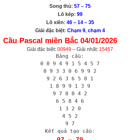
Song thủ:
57 – 75
Lô kép:
99
Lô xiên:
46 – 14 – 35
Giải đặc biệt:
Chạm 9, chạm 4
Cầu Pascal miền Bắc 04/01/2026
Giải đặc biệt:
00949
– Giải nhất:
15457
Bảng cầu:
0 0 9 4 9 1 5 4 5 7
0 9 3 3 0 6 9 9 2
9 2 6 3 6 5 8 1
1 8 9 9 1 3 9
9 7 8 0 4 2
6 5 8 4 6
1 3 2 0
4 5 2
9 7
Kết quả tạo cầu:
97
–
79