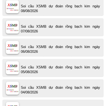
Soi cầu XSMB dự đoán rồng bạch kim ngày
08/08/2026
Soi cầu XSMB dự đoán rồng bạch kim ngày
07/08/2026
Soi cầu XSMB dự đoán rồng bạch kim ngày
06/08/2026
Soi cầu XSMB dự đoán rồng bạch kim ngày
05/08/2026
Soi cầu XSMB dự đoán rồng bạch kim ngày
04/08/2026