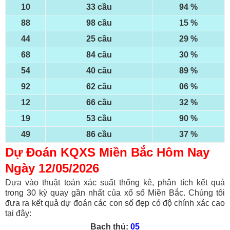
10
33 cầu
94 %
88
98 cầu
15 %
44
25 cầu
29 %
68
84 cầu
30 %
54
40 cầu
89 %
92
62 cầu
06 %
12
66 cầu
32 %
19
53 cầu
90 %
49
86 cầu
37 %
Dự Đoán KQXS Miền Bắc Hôm Nay
Ngày 12/05/2026
Dựa vào thuật toán xác suất thống kê, phân tích kết quả
trong 30 kỳ quay gần nhất của xổ số Miền Bắc. Chúng tôi
đưa ra kết quả dự đoán các con số đẹp có độ chính xác cao
tại đây:
Bạch thủ:
05