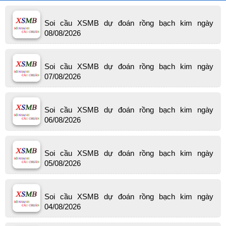
Soi cầu XSMB dự đoán rồng bạch kim ngày
08/08/2026
Soi cầu XSMB dự đoán rồng bạch kim ngày
07/08/2026
Soi cầu XSMB dự đoán rồng bạch kim ngày
06/08/2026
Soi cầu XSMB dự đoán rồng bạch kim ngày
05/08/2026
Soi cầu XSMB dự đoán rồng bạch kim ngày
04/08/2026