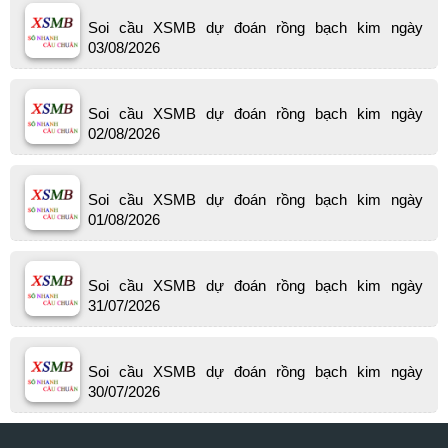
Soi cầu XSMB dự đoán rồng bạch kim ngày
03/08/2026
Soi cầu XSMB dự đoán rồng bạch kim ngày
02/08/2026
Soi cầu XSMB dự đoán rồng bạch kim ngày
01/08/2026
Soi cầu XSMB dự đoán rồng bạch kim ngày
31/07/2026
Soi cầu XSMB dự đoán rồng bạch kim ngày
30/07/2026