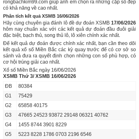
rongbachkim99.com giúp anh em chọn ra những cặp số đẹp
có khả năng về cao nhất.
Phân tích kết quả XSMB
16/06/2026
Hãy cùng chuyên gia đánh lô đề dự đoán XSMB
17/06/2026
hôm nay chuẩn xác với các kết quả dự đoán đầu đuôi giải
đặc biệt, bạch thủ, song thủ lô, lô xiên chính xác nhất.
Để kết quả dự đoán được chính xác nhất, bạn cần theo dõi
kết quả xổ số Miền Bắc các kỳ quay trước để có cơ sở so
sánh và đưa ra quyết định chọn những con số phù hợp, có
cơ hội trúng giải cao nhất.
Xổ số Miền Bắc ngày 16/06/2026
XSMB Thứ 3/ XSMB 16/06/2026
ĐB
80384
G1
75429
G2
65858
40175
G3
47665
24523
93872
29148
06321
40762
G4
1455
8744
3901
8229
G5
5223
8228
1786
0703
2196
6546