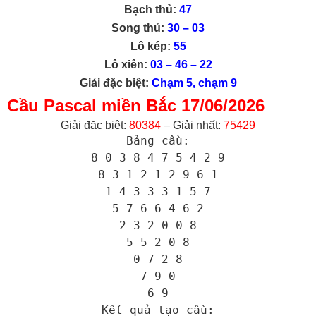
Bạch thủ:
47
Song thủ:
30 – 03
Lô kép:
55
Lô xiên:
03 – 46 – 22
Giải đặc biệt:
Chạm 5, chạm 9
Cầu Pascal miền Bắc 17/06/2026
Giải đặc biệt:
80384
– Giải nhất:
75429
Bảng cầu:
8 0 3 8 4 7 5 4 2 9
8 3 1 2 1 2 9 6 1
1 4 3 3 3 1 5 7
5 7 6 6 4 6 2
2 3 2 0 0 8
5 5 2 0 8
0 7 2 8
7 9 0
6 9
Kết quả tạo cầu: