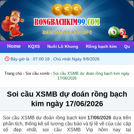
Home
KQXS
Nuôi Lô Khung
Rồng bạch kim
Quay
Bây giờ là :
07:00:19 , Chủ nhật Ngày 9/8/2026
Trang chủ
›
Soi cầu xsmb
›
Soi cầu XSMB dự đoán rồng bạch kim ngày
17/06/2026
Soi cầu XSMB dự đoán rồng bạch
kim ngày 17/06/2026
Soi cầu XSMB dự đoán rồng bạch kim
17/06/2026
dựa trên
phân tích, thống kê số lượng cầu báo và tỷ lệ về của các cặp
số đẹp nhất, soi cầu XSMB Vip hôm nay tại