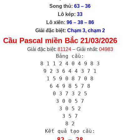
Song thủ:
63 – 36
Lô kép:
33
Lô xiên:
96 – 38 – 86
Giải đặc biệt:
Chạm 3, chạm 2
Cầu Pascal miền Bắc 21/03/2026
Giải đặc biệt:
81124
– Giải nhất:
04983
Bảng cầu:
8 1 1 2 4 0 4 9 8 3
9 2 3 6 4 4 3 7 1
1 5 9 0 8 7 0 8
6 4 9 8 5 7 8
0 3 7 3 2 5
3 0 0 5 7
3 0 5 2
3 5 7
8 2
Kết quả tạo cầu:
82
–
28