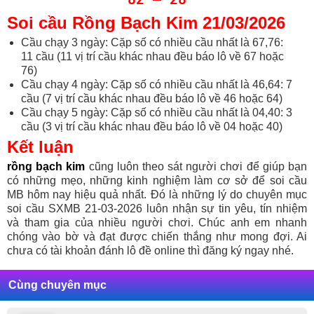
Soi cầu Rồng Bạch Kim 21/03/2026
Cầu chạy 3 ngày: Cặp số có nhiều cầu nhất là 67,76:
11 cầu (11 vị trí cầu khác nhau đều báo lô về 67 hoặc
76)
Cầu chạy 4 ngày: Cặp số có nhiều cầu nhất là 46,64: 7
cầu (7 vị trí cầu khác nhau đều báo lô về 46 hoặc 64)
Cầu chạy 5 ngày: Cặp số có nhiều cầu nhất là 04,40: 3
cầu (3 vị trí cầu khác nhau đều báo lô về 04 hoặc 40)
Kết luận
rồng bạch kim
cũng luôn theo sát người chơi để giúp bạn
có những mẹo, những kinh nghiệm làm cơ sở để soi cầu
MB hôm nay hiệu quả nhất. Đó là những lý do chuyên mục
soi cầu SXMB 21-03-2026 luôn nhận sự tin yêu, tín nhiệm
và tham gia của nhiều người chơi. Chúc anh em nhanh
chóng vào bờ và đạt được chiến thắng như mong đợi. Ai
chưa có tài khoản đánh lô đề online thì đăng ký ngay nhé.
Cùng chuyên mục