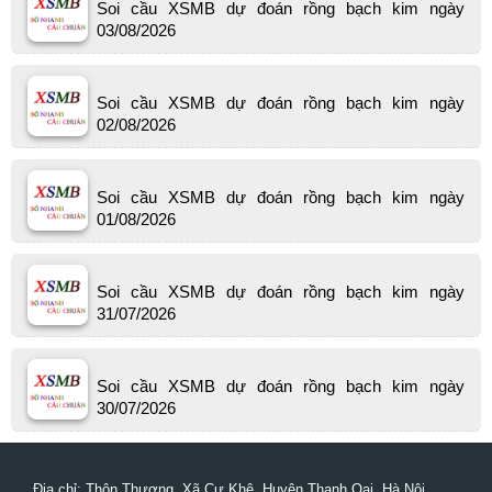
Soi cầu XSMB dự đoán rồng bạch kim ngày
03/08/2026
Soi cầu XSMB dự đoán rồng bạch kim ngày
02/08/2026
Soi cầu XSMB dự đoán rồng bạch kim ngày
01/08/2026
Soi cầu XSMB dự đoán rồng bạch kim ngày
31/07/2026
Soi cầu XSMB dự đoán rồng bạch kim ngày
30/07/2026
Địa chỉ: Thôn Thượng, Xã Cự Khê, Huyện Thanh Oai, Hà Nội