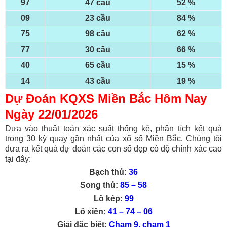
97
47 cầu
52 %
09
23 cầu
84 %
75
98 cầu
62 %
77
30 cầu
66 %
40
65 cầu
15 %
14
43 cầu
19 %
Dự Đoán KQXS Miền Bắc Hôm Nay
Ngày 22/01/2026
Dựa vào thuật toán xác suất thống kê, phân tích kết quả
trong 30 kỳ quay gần nhất của xổ số Miền Bắc. Chúng tôi
đưa ra kết quả dự đoán các con số đẹp có độ chính xác cao
tại đây:
Bạch thủ:
36
Song thủ:
85 – 58
Lô kép:
99
Lô xiên:
41 – 74 – 06
Giải đặc biệt:
Chạm 9, chạm 1