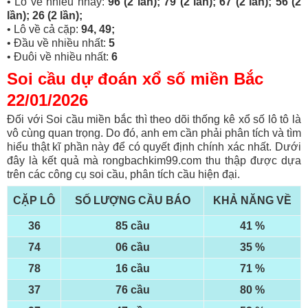
• Lô về nhiều nháy:
96 (2 lần); 79 (2 lần); 67 (2 lần); 56 (2
lần); 26 (2 lần);
• Lô về cả cặp:
94, 49;
• Đầu về nhiều nhất:
5
• Đuôi về nhiều nhất:
6
Soi cầu dự đoán xổ số miền Bắc
22/01/2026
Đối với Soi cầu miền bắc thì theo dõi thống kê xổ số lô tô là
vô cùng quan trọng. Do đó, anh em cần phải phân tích và tìm
hiểu thật kĩ phần này để có quyết định chính xác nhất. Dưới
đây là kết quả mà rongbachkim99.com thu thập được dựa
trên các công cụ soi cầu, phân tích cầu hiện đại.
CẶP LÔ
SỐ LƯỢNG CẦU BÁO
KHẢ NĂNG VỀ
36
85 cầu
41 %
74
06 cầu
35 %
78
16 cầu
71 %
37
76 cầu
80 %