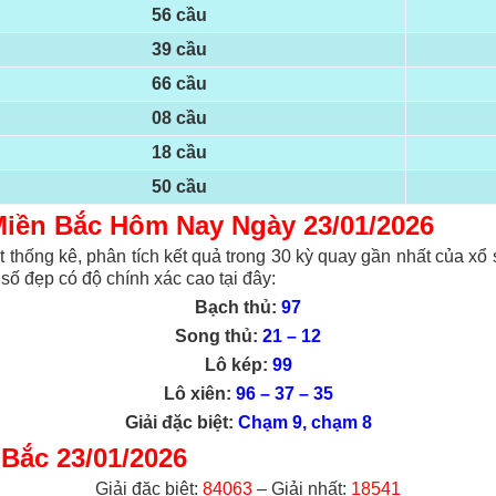
56 cầu
39 cầu
66 cầu
08 cầu
18 cầu
50 cầu
ền Bắc Hôm Nay Ngày 23/01/2026
t thống kê, phân tích kết quả trong 30 kỳ quay gần nhất của xổ
số đẹp có độ chính xác cao tại đây:
Bạch thủ:
97
Song thủ:
21 – 12
Lô kép:
99
Lô xiên:
96 – 37 – 35
Giải đặc biệt:
Chạm 9, chạm 8
Bắc 23/01/2026
Giải đặc biệt:
84063
– Giải nhất:
18541