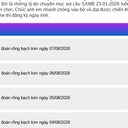
 Đó là những lý do chuyên mục soi cầu SXMB 23-01-2026 luôn 
ời chơi. Chúc anh em nhanh chóng vào bờ và đạt được chiến t
ine thì đăng ký ngay nhé.
đoán rồng bạch kim ngày 07/08/2026
đoán rồng bạch kim ngày 06/08/2026
đoán rồng bạch kim ngày 05/08/2026
đoán rồng bạch kim ngày 04/08/2026