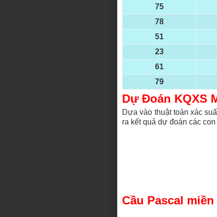
75
78
51
23
61
79
Dự Đoán KQXS Mi
Dựa vào thuật toán xác suấ
ra kết quả dự đoán các con 
Cầu Pascal miền 