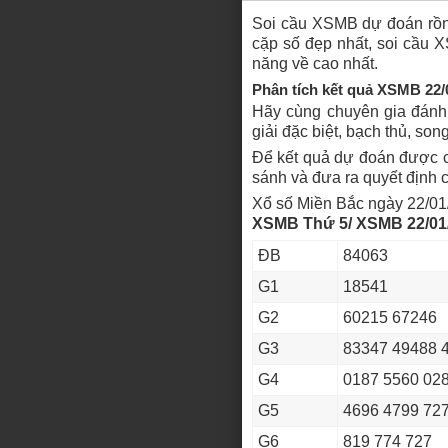
Soi cầu XSMB dự đoán rồ
cặp số đẹp nhất, soi cầu
năng về cao nhất.
Phân tích kết quả XSMB
22/
Hãy cùng chuyên gia đán
giải đặc biệt, bạch thủ, song
Để kết quả dự đoán được ch
sánh và đưa ra quyết định 
Xổ số Miền Bắc ngày 22/01
XSMB Thứ 5/ XSMB 22/01
ĐB
84063
G1
18541
G2
60215
67246
G3
83347
49488
G4
0187
5560
02
G5
4696
4799
72
G6
819
774
727