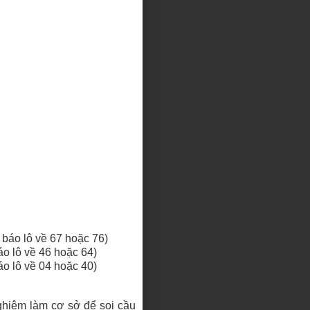
 báo lô về 67 hoặc 76)
áo lô về 46 hoặc 64)
áo lô về 04 hoặc 40)
ghiệm làm cơ sở để soi cầu