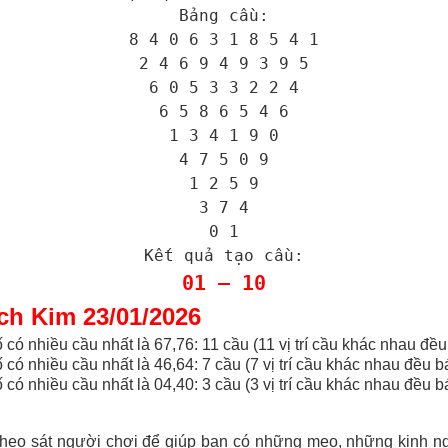
Bảng cầu:
8 4 0 6 3 1 8 5 4 1
2 4 6 9 4 9 3 9 5
6 0 5 3 3 2 2 4
6 5 8 6 5 4 6
1 3 4 1 9 0
4 7 5 0 9
1 2 5 9
3 7 4
0 1
Kết quả tạo cầu:
01
–
10
ch Kim 23/01/2026
có nhiều cầu nhất là 67,76: 11 cầu (11 vị trí cầu khác nhau đều
có nhiều cầu nhất là 46,64: 7 cầu (7 vị trí cầu khác nhau đều b
có nhiều cầu nhất là 04,40: 3 cầu (3 vị trí cầu khác nhau đều b
theo sát người chơi để giúp bạn có những mẹo, những kinh n