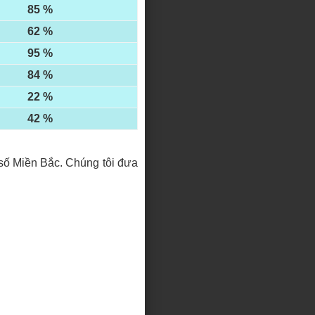
85 %
62 %
95 %
84 %
22 %
42 %
 số Miền Bắc. Chúng tôi đưa