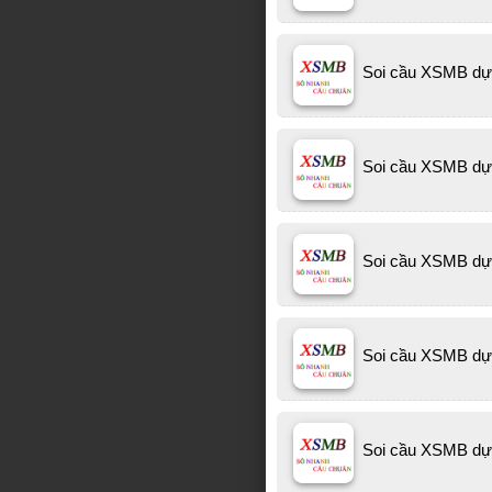
Soi cầu XSMB dự 
Soi cầu XSMB dự 
Soi cầu XSMB dự 
Soi cầu XSMB dự 
Soi cầu XSMB dự 