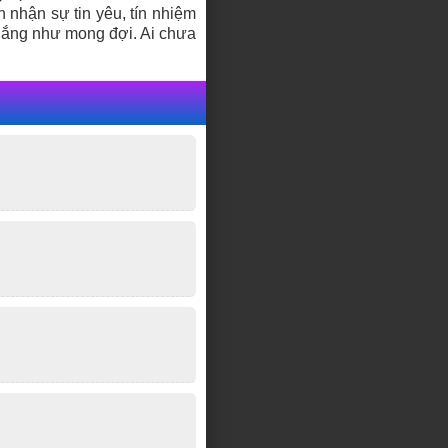
nhận sự tin yêu, tín nhiệm
hắng như mong đợi. Ai chưa