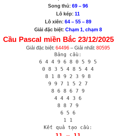
Song thủ:
69 – 96
Lô kép:
11
Lô xiên:
64 – 55 – 89
Giải đặc biệt:
Chạm 1, chạm 8
Cầu Pascal miền Bắc 23/12/2025
Giải đặc biệt:
64496
– Giải nhất:
80595
Bảng cầu:
6 4 4 9 6 8 0 5 9 5
0 8 3 5 4 8 5 4 4
8 1 8 9 2 3 9 8
9 9 7 1 5 2 7
8 6 8 6 7 9
4 4 4 3 6
8 8 7 9
6 5 6
1 1
Kết quả tạo cầu:
11
–
11