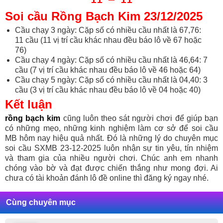
Soi cầu Rồng Bạch Kim 23/12/2025
Cầu chạy 3 ngày: Cặp số có nhiều cầu nhất là 67,76:
11 cầu (11 vị trí cầu khác nhau đều báo lô về 67 hoặc
76)
Cầu chạy 4 ngày: Cặp số có nhiều cầu nhất là 46,64: 7
cầu (7 vị trí cầu khác nhau đều báo lô về 46 hoặc 64)
Cầu chạy 5 ngày: Cặp số có nhiều cầu nhất là 04,40: 3
cầu (3 vị trí cầu khác nhau đều báo lô về 04 hoặc 40)
Kết luận
rồng bạch kim
cũng luôn theo sát người chơi để giúp bạn
có những mẹo, những kinh nghiệm làm cơ sở để soi cầu
MB hôm nay hiệu quả nhất. Đó là những lý do chuyên mục
soi cầu SXMB 23-12-2025 luôn nhận sự tin yêu, tín nhiệm
và tham gia của nhiều người chơi. Chúc anh em nhanh
chóng vào bờ và đạt được chiến thắng như mong đợi. Ai
chưa có tài khoản đánh lô đề online thì đăng ký ngay nhé.
Cùng chuyên mục