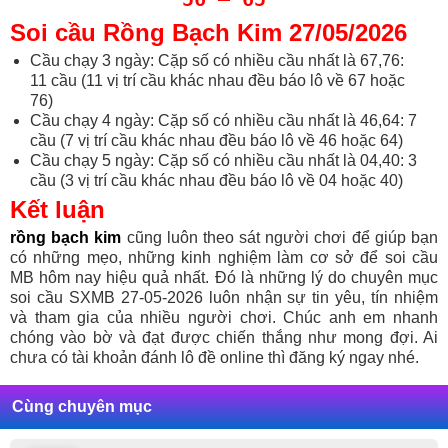
Soi cầu Rồng Bạch Kim 27/05/2026
Cầu chạy 3 ngày: Cặp số có nhiều cầu nhất là 67,76:
11 cầu (11 vị trí cầu khác nhau đều báo lô về 67 hoặc
76)
Cầu chạy 4 ngày: Cặp số có nhiều cầu nhất là 46,64: 7
cầu (7 vị trí cầu khác nhau đều báo lô về 46 hoặc 64)
Cầu chạy 5 ngày: Cặp số có nhiều cầu nhất là 04,40: 3
cầu (3 vị trí cầu khác nhau đều báo lô về 04 hoặc 40)
Kết luận
rồng bạch kim
cũng luôn theo sát người chơi để giúp bạn
có những mẹo, những kinh nghiệm làm cơ sở để soi cầu
MB hôm nay hiệu quả nhất. Đó là những lý do chuyên mục
soi cầu SXMB 27-05-2026 luôn nhận sự tin yêu, tín nhiệm
và tham gia của nhiều người chơi. Chúc anh em nhanh
chóng vào bờ và đạt được chiến thắng như mong đợi. Ai
chưa có tài khoản đánh lô đề online thì đăng ký ngay nhé.
Cùng chuyên mục