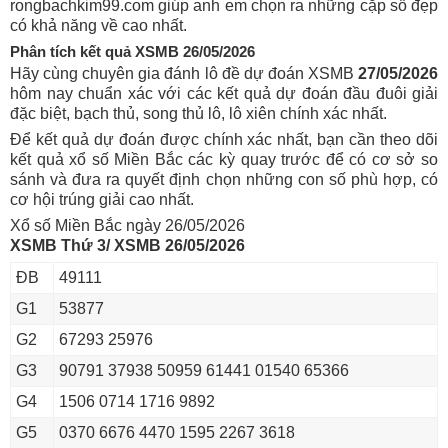
rongbachkim99.com giúp anh em chọn ra những cặp số đẹp
có khả năng về cao nhất.
Phân tích kết quả XSMB
26/05/2026
Hãy cùng chuyên gia đánh lô đề dự đoán XSMB
27/05/2026
hôm nay chuẩn xác với các kết quả dự đoán đầu đuôi giải
đặc biệt, bạch thủ, song thủ lô, lô xiên chính xác nhất.
Để kết quả dự đoán được chính xác nhất, bạn cần theo dõi
kết quả xổ số Miền Bắc các kỳ quay trước để có cơ sở so
sánh và đưa ra quyết định chọn những con số phù hợp, có
cơ hội trúng giải cao nhất.
Xổ số Miền Bắc ngày 26/05/2026
XSMB Thứ 3/ XSMB 26/05/2026
ĐB
49111
G1
53877
G2
67293
25976
G3
90791
37938
50959
61441
01540
65366
G4
1506
0714
1716
9892
G5
0370
6676
4470
1595
2267
3618