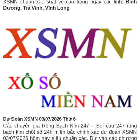
XSMN chuẩn xác suất về cao trong ngày các tỉnh:
Bình
Dương, Trà Vinh, Vĩnh Long
Dự Đoán XSMN 03/07/2026 Thứ 6
Các chuyên gia Rồng Bạch Kim 247 – Soi cầu 247 rồng
bạch kim chốt số 24h miền bắc chính xác dự đoán XSMN
03/07/2026 hôm nay siêu chuẩn xác. Dự vào các phương