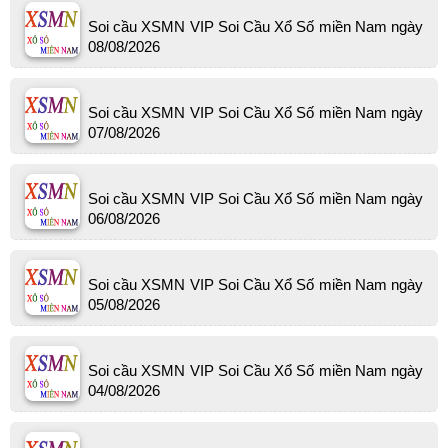
Soi cầu XSMN VIP Soi Cầu Xổ Số miền Nam ngày
08/08/2026
Soi cầu XSMN VIP Soi Cầu Xổ Số miền Nam ngày
07/08/2026
Soi cầu XSMN VIP Soi Cầu Xổ Số miền Nam ngày
06/08/2026
Soi cầu XSMN VIP Soi Cầu Xổ Số miền Nam ngày
05/08/2026
Soi cầu XSMN VIP Soi Cầu Xổ Số miền Nam ngày
04/08/2026