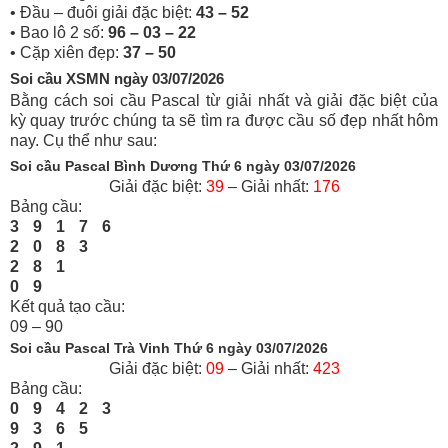
• Đầu – đuôi giải đặc biệt:
43 – 52
• Bao lô 2 số:
96 – 03 – 22
• Cặp xiên đẹp:
37 – 50
Soi cầu XSMN ngày 03/07/2026
Bằng cách soi cầu Pascal từ giải nhất và giải đặc biệt của
kỳ quay trước chúng ta sẽ tìm ra được cầu số đẹp nhất hôm
nay. Cụ thể như sau:
Soi cầu Pascal Bình Dương Thứ 6 ngày 03/07/2026
Giải đặc biệt:
39
– Giải nhất:
176
Bảng cầu:
3 9 1 7 6
2 0 8 3
2 8 1
0 9
Kết quả tạo cầu:
09
–
90
Soi cầu Pascal Trà Vinh Thứ 6 ngày 03/07/2026
Giải đặc biệt:
09
– Giải nhất:
423
Bảng cầu:
0 9 4 2 3
9 3 6 5