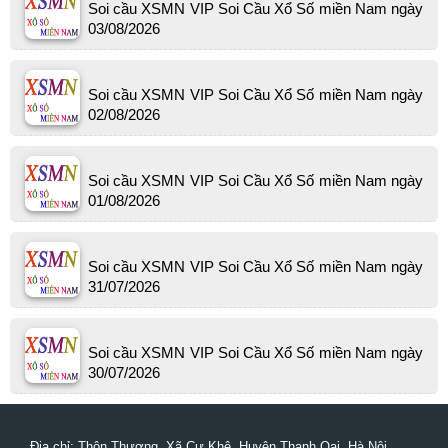
Soi cầu XSMN VIP Soi Cầu Xổ Số miền Nam ngày
03/08/2026
Soi cầu XSMN VIP Soi Cầu Xổ Số miền Nam ngày
02/08/2026
Soi cầu XSMN VIP Soi Cầu Xổ Số miền Nam ngày
01/08/2026
Soi cầu XSMN VIP Soi Cầu Xổ Số miền Nam ngày
31/07/2026
Soi cầu XSMN VIP Soi Cầu Xổ Số miền Nam ngày
30/07/2026
Địa chỉ: Thôn Thượng, Xã Cự Khê, Huyện Thanh Oai, Hà Nội