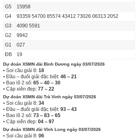
G5
15958
G4
93359
54700
85574
43412
73026
06313
2052
G3
4090
5591
G2
9942
G1
027
ĐB
19
Dự đoán XSMN đài Bình Dương ngày 03/07/2026
• Soi cầu giải 8:
18
• Đầu – đuôi giải đặc biệt:
46 – 21
• Bao lô 2 số:
65 – 40 – 30
• Cặp xiên đẹp:
77 – 22
Dự đoán XSMN đài Trà Vinh ngày 03/07/2026
• Soi cầu giải 8:
34
• Đầu – đuôi giải đặc biệt:
93 – 43
• Bao lô 2 số:
73 – 83 – 65
• Cặp xiên đẹp:
04 – 97
Dự đoán XSMN đài Vĩnh Long ngày 03/07/2026
• Soi cầu giải 8:
06