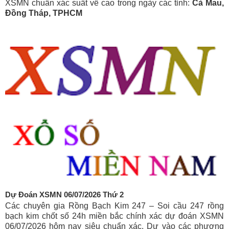
XSMN chuẩn xác suất về cao trong ngày các tỉnh:
Cà Mau,
Đồng Tháp, TPHCM
Dự Đoán XSMN 06/07/2026 Thứ 2
Các chuyên gia Rồng Bạch Kim 247 – Soi cầu 247 rồng
bạch kim chốt số 24h miền bắc chính xác dự đoán XSMN
06/07/2026 hôm nay siêu chuẩn xác. Dự vào các phương