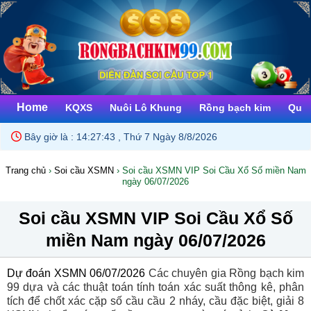
Home
KQXS
Nuôi Lô Khung
Rồng bạch kim
Quay
Bây giờ là :
14:27:43 , Thứ 7 Ngày 8/8/2026
Trang chủ
›
Soi cầu XSMN
›
Soi cầu XSMN VIP Soi Cầu Xổ Số miền Nam
ngày 06/07/2026
Soi cầu XSMN VIP Soi Cầu Xổ Số
miền Nam ngày 06/07/2026
Dự đoán XSMN 06/07/2026
Các chuyên gia Rồng bạch kim
99 dựa và các thuật toán tính toán xác suất thông kê, phân
tích để chốt xác cặp số cầu cầu 2 nháy, cầu đặc biệt, giải 8