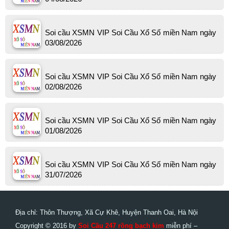
Soi cầu XSMN VIP Soi Cầu Xổ Số miền Nam ngày
03/08/2026
Soi cầu XSMN VIP Soi Cầu Xổ Số miền Nam ngày
02/08/2026
Soi cầu XSMN VIP Soi Cầu Xổ Số miền Nam ngày
01/08/2026
Soi cầu XSMN VIP Soi Cầu Xổ Số miền Nam ngày
31/07/2026
Địa chỉ: Thôn Thượng, Xã Cự Khê, Huyện Thanh Oai, Hà Nội
Copyright © 2016 by
Soi Cầu 247 rồng bạch kim
miễn phí –