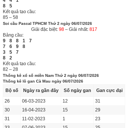
4 4 1
8 5
Kết quả tạo cầu:
85
–
58
Soi cầu Pascal TPHCM Thứ 2 ngày 06/07/2026
Giải đặc biệt:
98
– Giải nhất:
817
Bảng cầu:
9 8 8 1 7
7 6 9 8
3 5 7
8 2
Kết quả tạo cầu:
82
–
28
Thống kê xổ số miền Nam Thứ 2 ngày 06/07/2026
Thống kê lô gan Cà Mau ngày 06/07/2026
Bộ số
Ngày ra gần đây
Số ngày gan
Gan cực đại
26
06-03-2023
12
31
30
16-04-2023
15
29
31
11-02-2023
1
23
33
07-06-2023
15
25