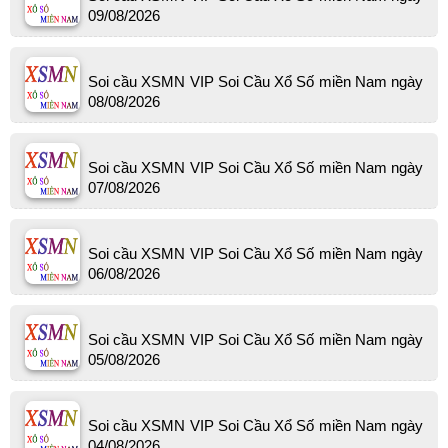
09/08/2026
Soi cầu XSMN VIP Soi Cầu Xổ Số miền Nam ngày
08/08/2026
Soi cầu XSMN VIP Soi Cầu Xổ Số miền Nam ngày
07/08/2026
Soi cầu XSMN VIP Soi Cầu Xổ Số miền Nam ngày
06/08/2026
Soi cầu XSMN VIP Soi Cầu Xổ Số miền Nam ngày
05/08/2026
Soi cầu XSMN VIP Soi Cầu Xổ Số miền Nam ngày
04/08/2026