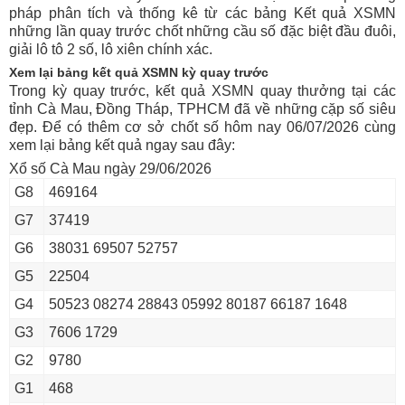
pháp phân tích và thống kê từ các bảng Kết quả XSMN
những lần quay trước chốt những cầu số đặc biệt đầu đuôi,
giải lô tô 2 số, lô xiên chính xác.
Xem lại bảng kết quả XSMN kỳ quay trước
Trong kỳ quay trước, kết quả XSMN quay thưởng tại các
tỉnh Cà Mau, Đồng Tháp, TPHCM đã về những cặp số siêu
đẹp. Để có thêm cơ sở chốt số hôm nay 06/07/2026 cùng
xem lại bảng kết quả ngay sau đây:
Xổ số Cà Mau ngày 29/06/2026
G8
469164
G7
37419
G6
38031
69507
52757
G5
22504
G4
50523
08274
28843
05992
80187
66187
1648
G3
7606
1729
G2
9780
G1
468