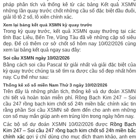
pháp phân tích và thống kê từ các bảng Kết quả XSMN
những lần quay trước chốt những cầu số đặc biệt đầu đuôi,
giải lô tô 2 số, lô xiên chính xác.
Xem lại bảng kết quả XSMN kỳ quay trước
Trong kỳ quay trước, kết quả XSMN quay thưởng tại các
tỉnh Bạc Liêu, Bến Tre, Vũng Tàu đã về những cặp số siêu
đẹp. Để có thêm cơ sở chốt số hôm nay 10/02/2026 cùng
xem lại bảng kết quả ngay sau đây:
Soi cầu XSMN ngày 10/02/2026
Bằng cách soi cầu Pascal từ giải nhất và giải đặc biệt của
kỳ quay trước chúng ta sẽ tìm ra được cầu số đẹp nhất hôm
nay. Cụ thể như sau:
Thống kê xổ số miền Nam Thứ 3 ngày 10/02/2026
Trên đây là những phân tích, thống kê và dự đoán XSMN
chi tiết và hoàn toàn miễn phí. Rồng Bạch Kim 247 – Soi
cầu 247 rồng bạch kim chốt số 24h miền bắc chính xác tin
rằng phần Soi cầu XSMN sẽ đem đến cho anh em những
con số may mắn giúp anh em trúng lớn trong ngày hôm nay.
Các bộ số dự đoán XSMN 10/02/2026 được
Rồng Bạch
Kim 247 – Soi cầu 247 rồng bạch kim chốt số 24h miền bắc
chính xác
gợi ý chỉ dùng cho mục đích tham khảo, anh em