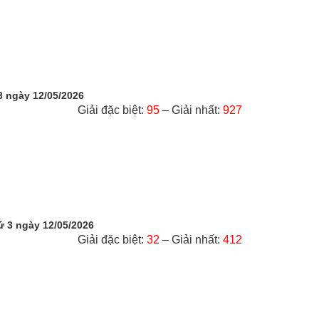
3 ngày 12/05/2026
Giải đặc biệt:
95
– Giải nhất:
927
ứ 3 ngày 12/05/2026
Giải đặc biệt:
32
– Giải nhất:
412