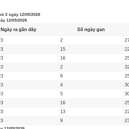
ứ 3 ngày 12/05/2026
ày 12/05/2026
Ngày ra gần đây
Số ngày gan
23
2
2
23
15
2
23
16
2
23
2
3
23
6
2
23
4
3
23
5
3
23
16
2
23
13
2
23
9
2
y 12/05/2026