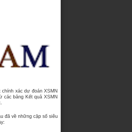
ắc chính xác dự đoán XSMN
 từ các bảng Kết quả XSMN
.
àu đã về những cặp số siêu
ây: