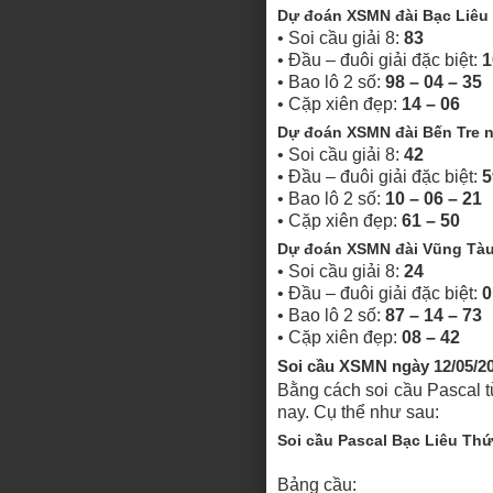
Dự đoán XSMN đài Bạc Liêu 
• Soi cầu giải 8:
83
• Đầu – đuôi giải đặc biệt:
1
• Bao lô 2 số:
98 – 04 – 35
• Cặp xiên đẹp:
14 – 06
Dự đoán XSMN đài Bến Tre n
• Soi cầu giải 8:
42
• Đầu – đuôi giải đặc biệt:
5
• Bao lô 2 số:
10 – 06 – 21
• Cặp xiên đẹp:
61 – 50
Dự đoán XSMN đài Vũng Tàu
• Soi cầu giải 8:
24
• Đầu – đuôi giải đặc biệt:
0
• Bao lô 2 số:
87 – 14 – 73
• Cặp xiên đẹp:
08 – 42
Soi cầu XSMN ngày 12/05/2
Bằng cách soi cầu Pascal từ
nay. Cụ thể như sau:
Soi cầu Pascal Bạc Liêu Thứ
Bảng cầu: