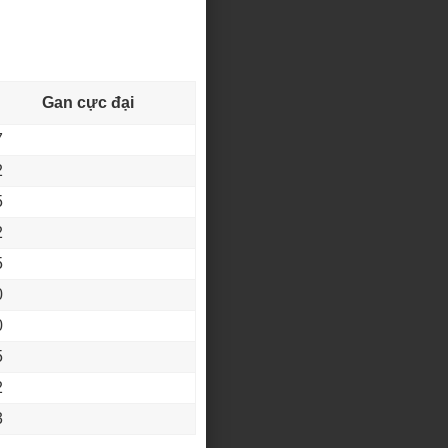
Gan cực đại
7
2
5
2
5
0
0
5
2
3