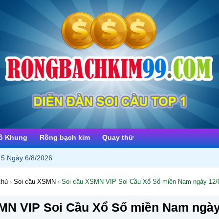
ô Khung
Rồng bạch kim
Quay thử
 5 Ngày 6/8/2026
chủ
›
Soi cầu XSMN
›
Soi cầu XSMN VIP Soi Cầu Xổ Số miền Nam ngày 12/
MN VIP Soi Cầu Xổ Số miền Nam ngày