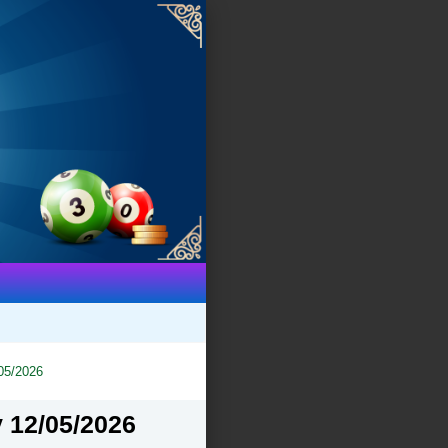
05/2026
 12/05/2026