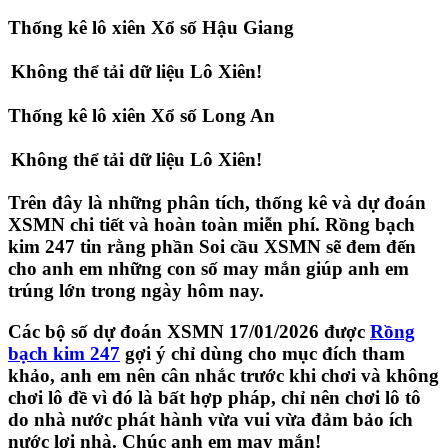
Thống kê lô xiên Xổ số Hậu Giang
Không thể tải dữ liệu Lô Xiên!
Thống kê lô xiên Xổ số Long An
Không thể tải dữ liệu Lô Xiên!
Trên đây là những phân tích, thống kê và dự đoán
XSMN chi tiết và hoàn toàn miễn phí. Rồng bạch
kim 247 tin rằng phần Soi cầu XSMN sẽ đem đến
cho anh em những con số may mắn giúp anh em
trúng lớn trong ngày hôm nay.
Các bộ số dự đoán XSMN 17/01/2026 được
Rồng
bạch kim 247
gợi ý chỉ dùng cho mục đích tham
khảo, anh em nên cân nhắc trước khi chơi và không
chơi lô đề vì đó là bất hợp pháp, chỉ nên chơi lô tô
do nhà nước phát hành vừa vui vừa đảm bảo ích
nước lợi nhà. Chúc anh em may mắn!