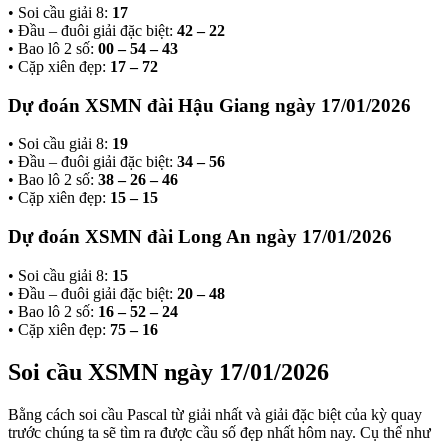
• Soi cầu giải 8:
17
• Đầu – đuôi giải đặc biệt:
42 – 22
• Bao lô 2 số:
00 – 54 – 43
• Cặp xiên đẹp:
17 – 72
Dự đoán XSMN đài Hậu Giang ngày 17/01/2026
• Soi cầu giải 8:
19
• Đầu – đuôi giải đặc biệt:
34 – 56
• Bao lô 2 số:
38 – 26 – 46
• Cặp xiên đẹp:
15 – 15
Dự đoán XSMN đài Long An ngày 17/01/2026
• Soi cầu giải 8:
15
• Đầu – đuôi giải đặc biệt:
20 – 48
• Bao lô 2 số:
16 – 52 – 24
• Cặp xiên đẹp:
75 – 16
Soi cầu XSMN ngày 17/01/2026
Bằng cách soi cầu Pascal từ giải nhất và giải đặc biệt của kỳ quay
trước chúng ta sẽ tìm ra được cầu số đẹp nhất hôm nay. Cụ thể như