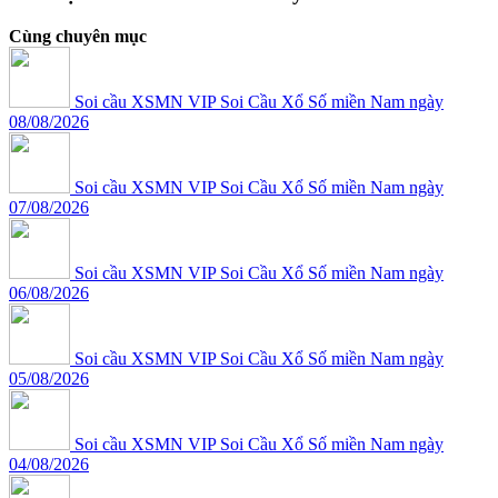
Cùng chuyên mục
Soi cầu XSMN VIP Soi Cầu Xổ Số miền Nam ngày
08/08/2026
Soi cầu XSMN VIP Soi Cầu Xổ Số miền Nam ngày
07/08/2026
Soi cầu XSMN VIP Soi Cầu Xổ Số miền Nam ngày
06/08/2026
Soi cầu XSMN VIP Soi Cầu Xổ Số miền Nam ngày
05/08/2026
Soi cầu XSMN VIP Soi Cầu Xổ Số miền Nam ngày
04/08/2026