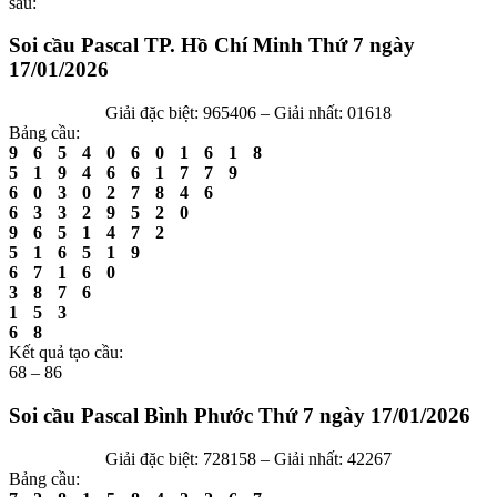
sau:
Soi cầu Pascal TP. Hồ Chí Minh Thứ 7 ngày
17/01/2026
Giải đặc biệt:
965406
– Giải nhất:
01618
Bảng cầu:
9 6 5 4 0 6 0 1 6 1 8
5 1 9 4 6 6 1 7 7 9
6 0 3 0 2 7 8 4 6
6 3 3 2 9 5 2 0
9 6 5 1 4 7 2
5 1 6 5 1 9
6 7 1 6 0
3 8 7 6
1 5 3
6 8
Kết quả tạo cầu:
68
–
86
Soi cầu Pascal Bình Phước Thứ 7 ngày 17/01/2026
Giải đặc biệt:
728158
– Giải nhất:
42267
Bảng cầu: