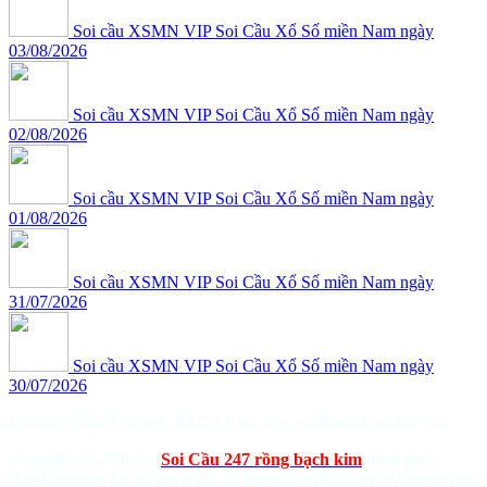
Soi cầu XSMN VIP Soi Cầu Xổ Số miền Nam ngày
03/08/2026
Soi cầu XSMN VIP Soi Cầu Xổ Số miền Nam ngày
02/08/2026
Soi cầu XSMN VIP Soi Cầu Xổ Số miền Nam ngày
01/08/2026
Soi cầu XSMN VIP Soi Cầu Xổ Số miền Nam ngày
31/07/2026
Soi cầu XSMN VIP Soi Cầu Xổ Số miền Nam ngày
30/07/2026
Địa chỉ: Thôn Thượng, Xã Cự Khê, Huyện Thanh Oai, Hà Nội
Copyright © 2016 by
Soi Cầu 247 rồng bạch kim
miễn phí –
Ngoài soi cầu Xổ Số miễn phí, Rongbachkim99.com – Website còn