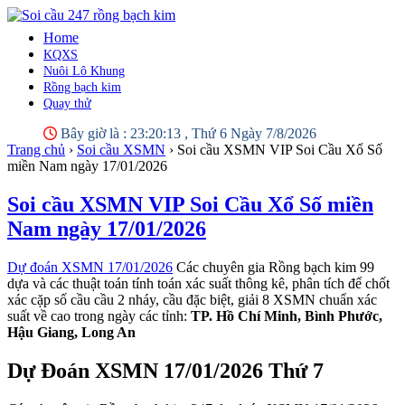
Home
KQXS
Nuôi Lô Khung
Rồng bạch kim
Quay thử
Bây giờ là :
23:20:13 , Thứ 6 Ngày 7/8/2026
Trang chủ
›
Soi cầu XSMN
›
Soi cầu XSMN VIP Soi Cầu Xổ Số
miền Nam ngày 17/01/2026
Soi cầu XSMN VIP Soi Cầu Xổ Số miền
Nam ngày 17/01/2026
Dự đoán XSMN 17/01/2026
Các chuyên gia Rồng bạch kim 99
dựa và các thuật toán tính toán xác suất thông kê, phân tích để chốt
xác cặp số cầu cầu 2 nháy, cầu đặc biệt, giải 8 XSMN chuẩn xác
suất về cao trong ngày các tỉnh:
TP. Hồ Chí Minh, Bình Phước,
Hậu Giang, Long An
Dự Đoán XSMN 17/01/2026 Thứ 7