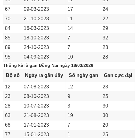
67
09-03-2023
17
24
70
21-10-2023
11
22
84
16-03-2023
14
29
85
18-10-2023
7
32
89
24-10-2023
7
23
95
04-09-2023
10
28
Thống kê lô gan Đồng Nai ngày 18/03/2026
Bộ số
Ngày ra gần đây
Số ngày gan
Gan cực đại
12
07-08-2023
12
23
23
08-10-2023
9
25
28
10-07-2023
3
30
63
21-08-2023
19
30
68
17-01-2023
7
20
77
15-01-2023
1
25