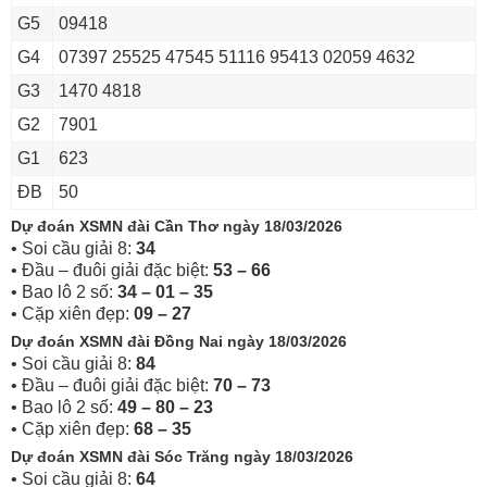
G5
09418
G4
07397
25525
47545
51116
95413
02059
4632
G3
1470
4818
G2
7901
G1
623
ĐB
50
Dự đoán XSMN đài Cần Thơ ngày 18/03/2026
• Soi cầu giải 8:
34
• Đầu – đuôi giải đặc biệt:
53 – 66
• Bao lô 2 số:
34 – 01 – 35
• Cặp xiên đẹp:
09 – 27
Dự đoán XSMN đài Đồng Nai ngày 18/03/2026
• Soi cầu giải 8:
84
• Đầu – đuôi giải đặc biệt:
70 – 73
• Bao lô 2 số:
49 – 80 – 23
• Cặp xiên đẹp:
68 – 35
Dự đoán XSMN đài Sóc Trăng ngày 18/03/2026
• Soi cầu giải 8:
64