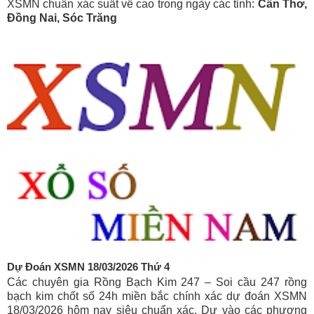
XSMN chuẩn xác suất về cao trong ngày các tỉnh:
Cần Thơ,
Đồng Nai, Sóc Trăng
Dự Đoán XSMN 18/03/2026 Thứ 4
Các chuyên gia Rồng Bạch Kim 247 – Soi cầu 247 rồng
bạch kim chốt số 24h miền bắc chính xác dự đoán XSMN
18/03/2026 hôm nay siêu chuẩn xác. Dự vào các phương