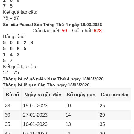
1 6 9
7 5
Kết quả tạo cầu:
75
–
57
Soi cầu Pascal Sóc Trăng Thứ 4 ngày 18/03/2026
Giải đặc biệt:
50
– Giải nhất:
623
Bảng cầu:
5 0 6 2 3
5 6 8 5
1 4 3
5 7
Kết quả tạo cầu:
57
–
75
Thống kê xổ số miền Nam Thứ 4 ngày 18/03/2026
Thống kê lô gan Cần Thơ ngày 18/03/2026
Bộ số
Ngày ra gần đây
Số ngày gan
Gan cực đại
23
15-01-2023
10
25
30
27-01-2023
14
29
35
16-01-2023
13
35
45
07-11-2023
11
30