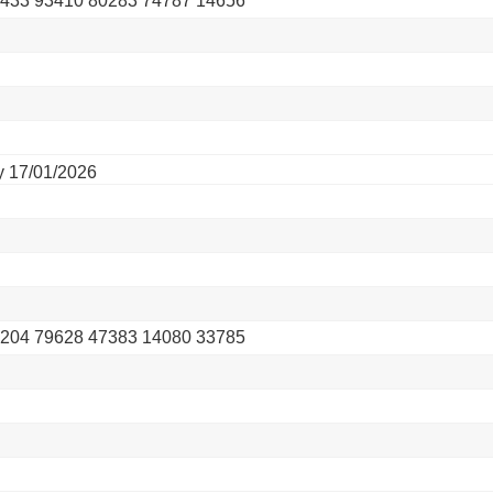
433
93410
80283
74787
14656
y 17/01/2026
204
79628
47383
14080
33785