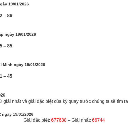
gày 19/01/2026
2 – 86
p ngày 19/01/2026
5 – 85
í Minh ngày 19/01/2026
1 – 45
026
 giải nhất và giải đặc biệt của kỳ quay trước chúng ta sẽ tìm
2 ngày 19/01/2026
Giải đặc biệt:
677688
– Giải nhất:
66744