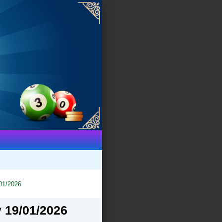
01/2026
 19/01/2026