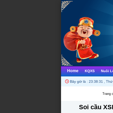
Home
KQXS
Nuôi L
Bây giờ là :
23:38:32 , Thứ
Trang 
Soi cầu XS