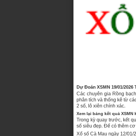
Dự Đoán XSMN 19/01/2026 
Các chuyên gia Rồng bạch
phân tích và thống kê từ c
2 số, lô xiên chính xác.
Xem lại bảng kết quả XSMN 
Trong kỳ quay trước, kết 
số siêu đẹp. Để có thêm cơ
Xổ số Cà Mau ngày 12/01/