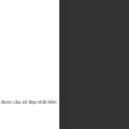
 ra được cầu số đẹp nhất hôm