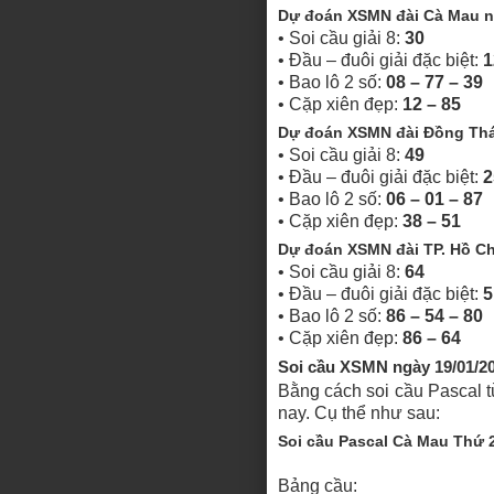
Dự đoán XSMN đài Cà Mau n
• Soi cầu giải 8:
30
• Đầu – đuôi giải đặc biệt:
1
• Bao lô 2 số:
08 – 77 – 39
• Cặp xiên đẹp:
12 – 85
Dự đoán XSMN đài Đồng Thá
• Soi cầu giải 8:
49
• Đầu – đuôi giải đặc biệt:
2
• Bao lô 2 số:
06 – 01 – 87
• Cặp xiên đẹp:
38 – 51
Dự đoán XSMN đài TP. Hồ Ch
• Soi cầu giải 8:
64
• Đầu – đuôi giải đặc biệt:
5
• Bao lô 2 số:
86 – 54 – 80
• Cặp xiên đẹp:
86 – 64
Soi cầu XSMN ngày 19/01/2
Bằng cách soi cầu Pascal từ
nay. Cụ thể như sau:
Soi cầu Pascal Cà Mau Thứ 
Bảng cầu: