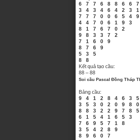
6 7 7 6 8 8 6 6 
3 4 3 4 6 4 2 3 
7 7 7 0 0 6 5 4 
4 4 7 0 6 1 9 3
8 1 7 6 7 0 2
9 8 3 3 7 2
7 1 6 0 9
8 7 6 9
5 3 5
8 8
Kết quả tạo cầu:
88
–
88
Soi cầu Pascal Đồng Tháp T
Bảng cầu:
9 4 1 2 8 4 6 3 
3 5 3 0 2 0 9 8 
8 8 3 2 2 9 7 8 
6 1 5 4 1 6 5 3
7 6 9 5 7 1 8
3 5 4 2 8 9
8 9 6 0 7