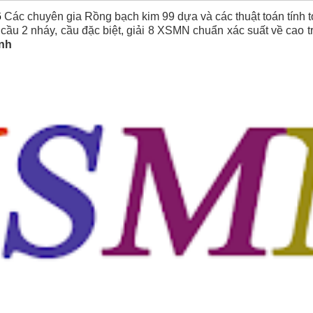
6
Các chuyên gia Rồng bạch kim 99 dựa và các thuật toán tính t
 cầu 2 nháy, cầu đặc biệt, giải 8 XSMN chuẩn xác suất về cao t
inh