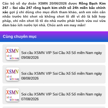
Các bộ số dự đoán XSMN 20/06/2026 được
Rồng Bạch Kim
247 – Soi cầu 247 rồng bạch kim chốt số 24h miền bắc chính
xác
gợi ý chỉ dùng cho mục đích tham khảo, anh em nên cân
nhắc trước khi chơi và không chơi lô đề vì đó là bất hợp
pháp, chỉ nên chơi lô tô do nhà nước phát hành vừa vui vừa
đảm bảo ích nước lợi nhà. Chúc anh em may mắn!
Cùng chuyên mục
Soi cầu XSMN VIP Soi Cầu Xổ Số miền Nam ngày
09/08/2026
Soi cầu XSMN VIP Soi Cầu Xổ Số miền Nam ngày
08/08/2026
Soi cầu XSMN VIP Soi Cầu Xổ Số miền Nam ngày
07/08/2026