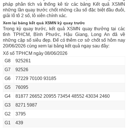
pháp phân tích và thống kê từ các bảng Kết quả XSMN
những lần quay trước chốt những cầu số đặc biệt đầu đuôi,
giải lô tô 2 số, lô xiên chính xác.
Xem lại bảng kết quả XSMN kỳ quay trước
Trong kỳ quay trước, kết quả XSMN quay thưởng tại các
tỉnh TPHCM, Bình Phước, Hậu Giang, Long An đã về
những cặp số siêu đẹp. Để có thêm cơ sở chốt số hôm nay
20/06/2026 cùng xem lại bảng kết quả ngay sau đây:
Xổ số TPHCM ngày 08/06/2026
G8
925261
G7
92526
G6
77229
70100
93185
G5
76095
G4
81877
26652
20955
73454
48552
43034
2460
G3
8271
5987
G2
3795
G1
439