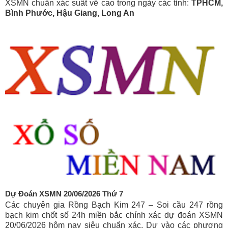
XSMN chuẩn xác suất về cao trong ngày các tỉnh:
TPHCM,
Bình Phước, Hậu Giang, Long An
Dự Đoán XSMN 20/06/2026 Thứ 7
Các chuyên gia Rồng Bạch Kim 247 – Soi cầu 247 rồng
bạch kim chốt số 24h miền bắc chính xác dự đoán XSMN
20/06/2026 hôm nay siêu chuẩn xác. Dự vào các phương