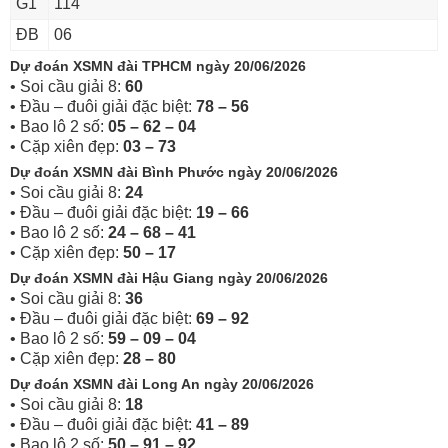
G1
114
ĐB
06
Dự đoán XSMN đài TPHCM ngày 20/06/2026
• Soi cầu giải 8:
60
• Đầu – đuôi giải đặc biệt:
78 – 56
• Bao lô 2 số:
05 – 62 – 04
• Cặp xiên đẹp:
03 – 73
Dự đoán XSMN đài Bình Phước ngày 20/06/2026
• Soi cầu giải 8:
24
• Đầu – đuôi giải đặc biệt:
19 – 66
• Bao lô 2 số:
24 – 68 – 41
• Cặp xiên đẹp:
50 – 17
Dự đoán XSMN đài Hậu Giang ngày 20/06/2026
• Soi cầu giải 8:
36
• Đầu – đuôi giải đặc biệt:
69 – 92
• Bao lô 2 số:
59 – 09 – 04
• Cặp xiên đẹp:
28 – 80
Dự đoán XSMN đài Long An ngày 20/06/2026
• Soi cầu giải 8:
18
• Đầu – đuôi giải đặc biệt:
41 – 89
• Bao lô 2 số:
50 – 91 – 92