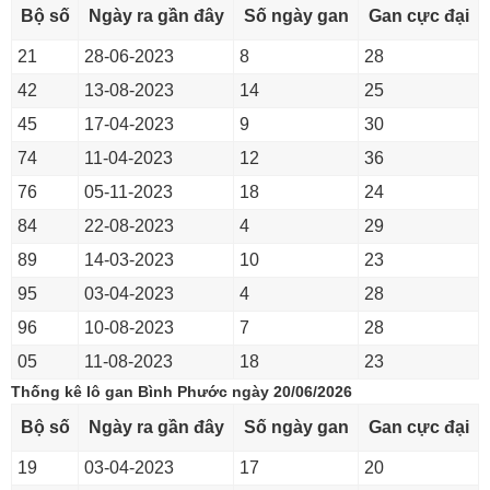
Bộ số
Ngày ra gần đây
Số ngày gan
Gan cực đại
21
28-06-2023
8
28
42
13-08-2023
14
25
45
17-04-2023
9
30
74
11-04-2023
12
36
76
05-11-2023
18
24
84
22-08-2023
4
29
89
14-03-2023
10
23
95
03-04-2023
4
28
96
10-08-2023
7
28
05
11-08-2023
18
23
Thống kê lô gan Bình Phước ngày 20/06/2026
Bộ số
Ngày ra gần đây
Số ngày gan
Gan cực đại
19
03-04-2023
17
20