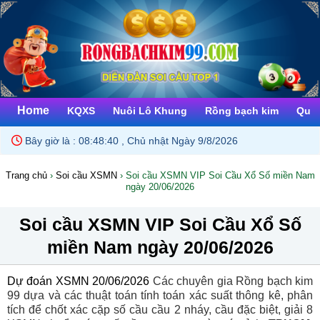
Home
KQXS
Nuôi Lô Khung
Rồng bạch kim
Quay
Bây giờ là :
08:48:40 , Chủ nhật Ngày 9/8/2026
Trang chủ
›
Soi cầu XSMN
›
Soi cầu XSMN VIP Soi Cầu Xổ Số miền Nam
ngày 20/06/2026
Soi cầu XSMN VIP Soi Cầu Xổ Số
miền Nam ngày 20/06/2026
Dự đoán XSMN 20/06/2026
Các chuyên gia Rồng bạch kim
99 dựa và các thuật toán tính toán xác suất thông kê, phân
tích để chốt xác cặp số cầu cầu 2 nháy, cầu đặc biệt, giải 8