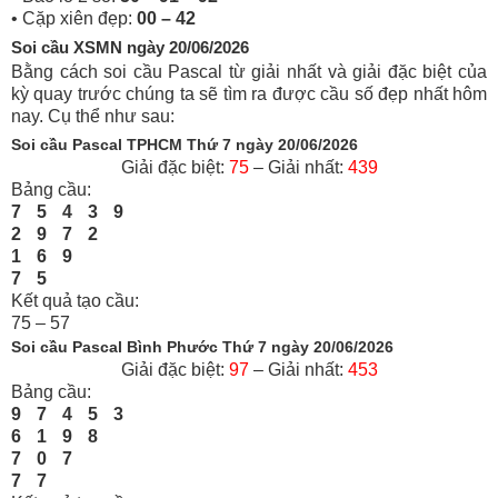
• Cặp xiên đẹp:
00 – 42
Soi cầu XSMN ngày 20/06/2026
Bằng cách soi cầu Pascal từ giải nhất và giải đặc biệt của
kỳ quay trước chúng ta sẽ tìm ra được cầu số đẹp nhất hôm
nay. Cụ thể như sau:
Soi cầu Pascal TPHCM Thứ 7 ngày 20/06/2026
Giải đặc biệt:
75
– Giải nhất:
439
Bảng cầu:
7 5 4 3 9
2 9 7 2
1 6 9
7 5
Kết quả tạo cầu:
75
–
57
Soi cầu Pascal Bình Phước Thứ 7 ngày 20/06/2026
Giải đặc biệt:
97
– Giải nhất:
453
Bảng cầu:
9 7 4 5 3
6 1 9 8
7 0 7
7 7