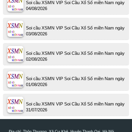
Soi cầu XSMN VIP Soi Cầu Xổ Số miền Nam ngày
04/08/2026
Soi cầu XSMN VIP Soi Cầu Xổ Số miền Nam ngày
03/08/2026
Soi cầu XSMN VIP Soi Cầu Xổ Số miền Nam ngày
02/08/2026
Soi cầu XSMN VIP Soi Cầu Xổ Số miền Nam ngày
01/08/2026
Soi cầu XSMN VIP Soi Cầu Xổ Số miền Nam ngày
31/07/2026
Địa chỉ: Thôn Thượng, Xã Cự Khê, Huyện Thanh Oai, Hà Nội