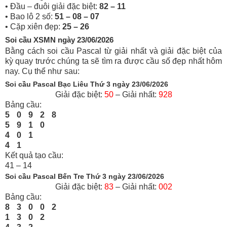
• Đầu – đuôi giải đặc biệt:
82 – 11
• Bao lô 2 số:
51 – 08 – 07
• Cặp xiên đẹp:
25 – 26
Soi cầu XSMN ngày 23/06/2026
Bằng cách soi cầu Pascal từ giải nhất và giải đặc biệt của
kỳ quay trước chúng ta sẽ tìm ra được cầu số đẹp nhất hôm
nay. Cụ thể như sau:
Soi cầu Pascal Bạc Liêu Thứ 3 ngày 23/06/2026
Giải đặc biệt:
50
– Giải nhất:
928
Bảng cầu:
5 0 9 2 8
5 9 1 0
4 0 1
4 1
Kết quả tạo cầu:
41
–
14
Soi cầu Pascal Bến Tre Thứ 3 ngày 23/06/2026
Giải đặc biệt:
83
– Giải nhất:
002
Bảng cầu:
8 3 0 0 2
1 3 0 2