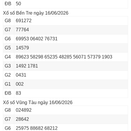
ĐB
50
Xổ số Bến Tre ngày 16/06/2026
G8
691272
G7
77764
G6
69953
06402
76731
G5
14579
G4
89623
58298
65235
48285
56071
57379
1903
G3
1492
1781
G2
0431
G1
002
ĐB
83
Xổ số Vũng Tàu ngày 16/06/2026
G8
024892
G7
28642
G6
25975
88682
68212