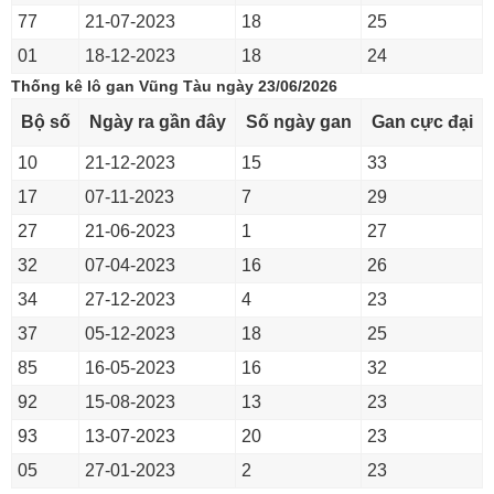
77
21-07-2023
18
25
01
18-12-2023
18
24
Thống kê lô gan Vũng Tàu ngày 23/06/2026
Bộ số
Ngày ra gần đây
Số ngày gan
Gan cực đại
10
21-12-2023
15
33
17
07-11-2023
7
29
27
21-06-2023
1
27
32
07-04-2023
16
26
34
27-12-2023
4
23
37
05-12-2023
18
25
85
16-05-2023
16
32
92
15-08-2023
13
23
93
13-07-2023
20
23
05
27-01-2023
2
23