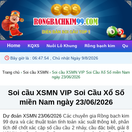
Home
KQXS
Nuôi Lô Khung
Rồng bạch kim
Quay
Bây giờ là :
06:47:54 , Chủ nhật Ngày 9/8/2026
Trang chủ
›
Soi cầu XSMN
›
Soi cầu XSMN VIP Soi Cầu Xổ Số miền Nam
ngày 23/06/2026
Soi cầu XSMN VIP Soi Cầu Xổ Số
miền Nam ngày 23/06/2026
Dự đoán XSMN 23/06/2026
Các chuyên gia Rồng bạch kim
99 dựa và các thuật toán tính toán xác suất thông kê, phân
tích để chốt xác cặp số cầu cầu 2 nháy, cầu đặc biệt, giải 8