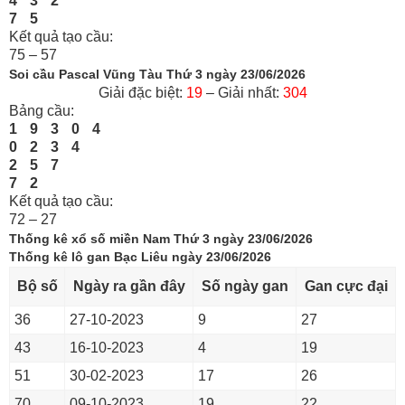
4 3 2
7 5
Kết quả tạo cầu:
75
–
57
Soi cầu Pascal Vũng Tàu Thứ 3 ngày 23/06/2026
Giải đặc biệt:
19
– Giải nhất:
304
Bảng cầu:
1 9 3 0 4
0 2 3 4
2 5 7
7 2
Kết quả tạo cầu:
72
–
27
Thống kê xổ số miền Nam Thứ 3 ngày 23/06/2026
Thống kê lô gan Bạc Liêu ngày 23/06/2026
Bộ số
Ngày ra gần đây
Số ngày gan
Gan cực đại
36
27-10-2023
9
27
43
16-10-2023
4
19
51
30-02-2023
17
26
70
09-10-2023
19
22