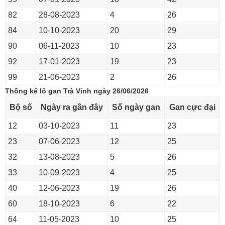
82
28-08-2023
4
26
84
10-10-2023
20
29
90
06-11-2023
10
23
92
17-01-2023
19
23
99
21-06-2023
2
26
Thống kê lô gan Trà Vinh ngày 26/06/2026
Bộ số
Ngày ra gần đây
Số ngày gan
Gan cực đại
12
03-10-2023
11
23
23
07-06-2023
12
25
32
13-08-2023
5
26
33
10-09-2023
4
25
40
12-06-2023
19
26
60
18-10-2023
6
22
64
11-05-2023
10
25