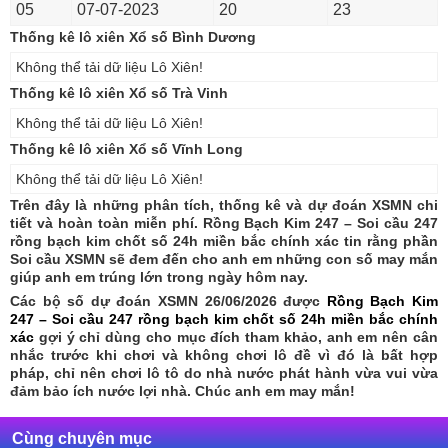
05
07-07-2023
20
23
Thống kê lô xiên Xổ số Bình Dương
Không thể tải dữ liệu Lô Xiên!
Thống kê lô xiên Xổ số Trà Vinh
Không thể tải dữ liệu Lô Xiên!
Thống kê lô xiên Xổ số Vĩnh Long
Không thể tải dữ liệu Lô Xiên!
Trên đây là những phân tích, thống kê và dự đoán XSMN chi
tiết và hoàn toàn miễn phí. Rồng Bạch Kim 247 – Soi cầu 247
rồng bạch kim chốt số 24h miền bắc chính xác tin rằng phần
Soi cầu XSMN sẽ đem đến cho anh em những con số may mắn
giúp anh em trúng lớn trong ngày hôm nay.
Các bộ số dự đoán XSMN 26/06/2026 được
Rồng Bạch Kim
247 – Soi cầu 247 rồng bạch kim chốt số 24h miền bắc chính
xác
gợi ý chỉ dùng cho mục đích tham khảo, anh em nên cân
nhắc trước khi chơi và không chơi lô đề vì đó là bất hợp
pháp, chỉ nên chơi lô tô do nhà nước phát hành vừa vui vừa
đảm bảo ích nước lợi nhà. Chúc anh em may mắn!
Cùng chuyên mục