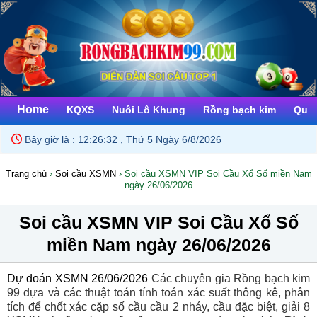
Home
KQXS
Nuôi Lô Khung
Rồng bạch kim
Quay
Bây giờ là :
12:26:33 , Thứ 5 Ngày 6/8/2026
Trang chủ
›
Soi cầu XSMN
›
Soi cầu XSMN VIP Soi Cầu Xổ Số miền Nam
ngày 26/06/2026
Soi cầu XSMN VIP Soi Cầu Xổ Số
miền Nam ngày 26/06/2026
Dự đoán XSMN 26/06/2026
Các chuyên gia Rồng bạch kim
99 dựa và các thuật toán tính toán xác suất thông kê, phân
tích để chốt xác cặp số cầu cầu 2 nháy, cầu đặc biệt, giải 8