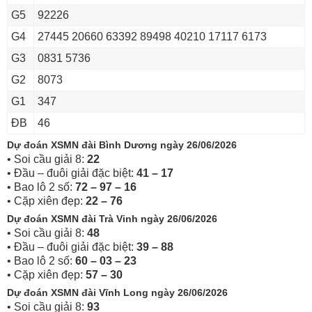
G5
92226
G4
27445
20660
63392
89498
40210
17117
6173
G3
0831
5736
G2
8073
G1
347
ĐB
46
Dự đoán XSMN đài Bình Dương ngày 26/06/2026
• Soi cầu giải 8:
22
• Đầu – đuôi giải đặc biệt:
41 – 17
• Bao lô 2 số:
72 – 97 – 16
• Cặp xiên đẹp:
22 – 76
Dự đoán XSMN đài Trà Vinh ngày 26/06/2026
• Soi cầu giải 8:
48
• Đầu – đuôi giải đặc biệt:
39 – 88
• Bao lô 2 số:
60 – 03 – 23
• Cặp xiên đẹp:
57 – 30
Dự đoán XSMN đài Vĩnh Long ngày 26/06/2026
• Soi cầu giải 8:
93