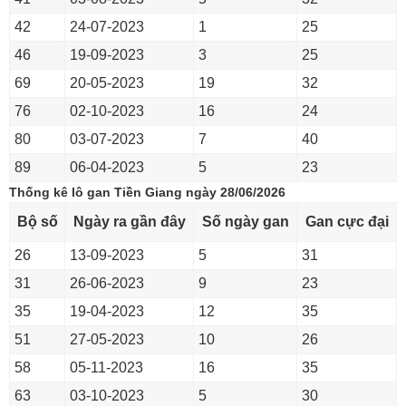
42
24-07-2023
1
25
46
19-09-2023
3
25
69
20-05-2023
19
32
76
02-10-2023
16
24
80
03-07-2023
7
40
89
06-04-2023
5
23
Thống kê lô gan Tiền Giang ngày 28/06/2026
Bộ số
Ngày ra gần đây
Số ngày gan
Gan cực đại
26
13-09-2023
5
31
31
26-06-2023
9
23
35
19-04-2023
12
35
51
27-05-2023
10
26
58
05-11-2023
16
35
63
03-10-2023
5
30