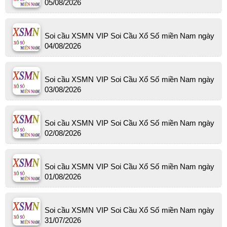
05/08/2026
Soi cầu XSMN VIP Soi Cầu Xổ Số miền Nam ngày
04/08/2026
Soi cầu XSMN VIP Soi Cầu Xổ Số miền Nam ngày
03/08/2026
Soi cầu XSMN VIP Soi Cầu Xổ Số miền Nam ngày
02/08/2026
Soi cầu XSMN VIP Soi Cầu Xổ Số miền Nam ngày
01/08/2026
Soi cầu XSMN VIP Soi Cầu Xổ Số miền Nam ngày
31/07/2026