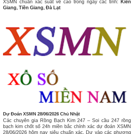
XSMN chuẩn xác suất về cao trong ngày các tỉnh:
Kiên
Giang, Tiền Giang, Đà Lạt
Dự Đoán XSMN 28/06/2026 Chủ Nhật
Các chuyên gia Rồng Bạch Kim 247 – Soi cầu 247 rồng
bạch kim chốt số 24h miền bắc chính xác dự đoán XSMN
28/06/2026 hôm nay siêu chuẩn xác. Dự vào các phương