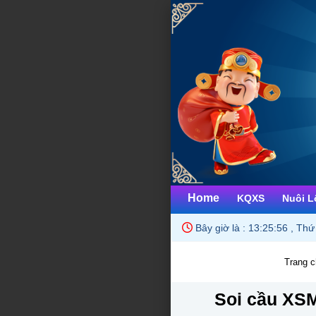
Home
KQXS
Nuôi L
Bây giờ là :
13:25:56 , Thứ
Trang c
Soi cầu XSM