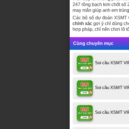
247 rồng bạch kim chốt số
may mắn giúp anh em trúng
Các bộ số dự đoán XSMT 
chính xác
gợi ý chỉ dùng ch
hợp pháp, chỉ nên chơi lô
Cùng chuyên mục
Soi cầu XSMT VIP
Soi cầu XSMT VIP
Soi cầu XSMT VIP