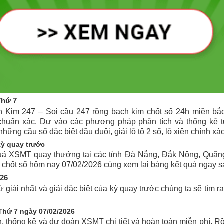
Thứ 7
 Kim 247 – Soi cầu 247 rồng bạch kim chốt số 24h miền b
chuẩn xác. Dự vào các phương pháp phân tích và thống kê
ững cầu số đặc biệt đầu đuôi, giải lô tô 2 số, lô xiên chính xác
kỳ quay trước
 quả XSMT quay thưởng tại các tỉnh Đà Nẵng, Đắk Nông, Quãn
 chốt số hôm nay 07/02/2026 cùng xem lại bảng kết quả ngay s
026
 giải nhất và giải đặc biệt của kỳ quay trước chúng ta sẽ tìm
Thứ 7 ngày 07/02/2026
h, thống kê và dự đoán XSMT chi tiết và hoàn toàn miễn phí. 