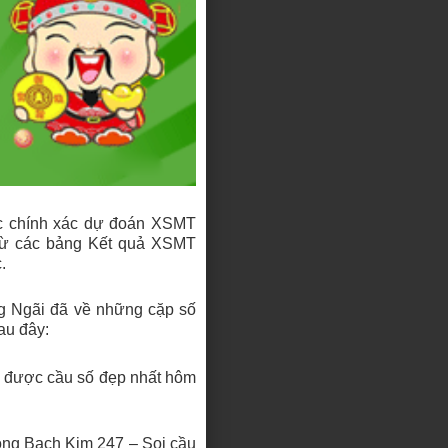
ắc chính xác dự đoán XSMT
 từ các bảng Kết quả XSMT
.
g Ngãi đã về những cặp số
au đây:
 ra được cầu số đẹp nhất hôm
Rồng Bạch Kim 247 – Soi cầu