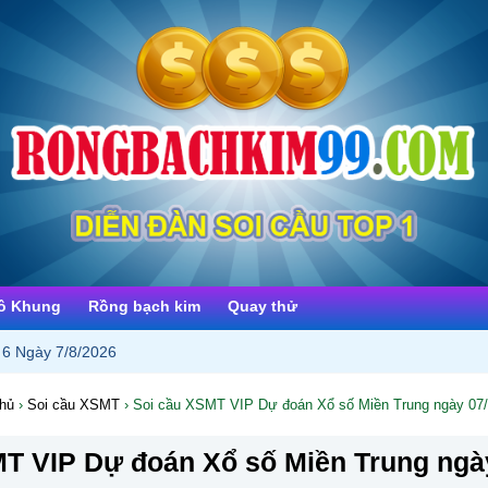
ô Khung
Rồng bạch kim
Quay thử
 6 Ngày 7/8/2026
hủ
›
Soi cầu XSMT
›
Soi cầu XSMT VIP Dự đoán Xổ số Miền Trung ngày 07/
T VIP Dự đoán Xổ số Miền Trung ngà