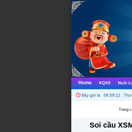
Home
KQXS
Nuôi L
Bây giờ là :
08:59:13 , Thứ
Trang c
Soi cầu XSM