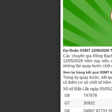
Dự Đoán XSMT 12/05/2026 
Các chuyên gia Rồng Bạch
12/05/2026 hôm nay siêu 
những lần quay trước chốt nh
Xem lại bảng kết quả XSMT 
Trong kỳ quay trước, kết 
có thêm cơ sở chốt số hôm 
Xổ số Đắk Lắk ngày 05/05/
G8
747878
G7
30932
G6
04862
92733
1