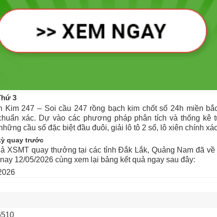
Thứ 3
 Kim 247 – Soi cầu 247 rồng bạch kim chốt số 24h miền b
chuẩn xác. Dự vào các phương pháp phân tích và thống kê
ững cầu số đặc biệt đầu đuôi, giải lô tô 2 số, lô xiên chính xác
kỳ quay trước
quả XSMT quay thưởng tại các tỉnh Đắk Lắk, Quảng Nam đã về
nay 12/05/2026 cùng xem lại bảng kết quả ngay sau đây:
2026
6510