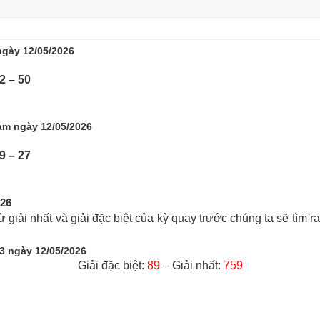
gày 12/05/2026
2 – 50
m ngày 12/05/2026
9 – 27
026
 giải nhất và giải đặc biệt của kỳ quay trước chúng ta sẽ tìm
3 ngày 12/05/2026
Giải đặc biệt:
89
– Giải nhất:
759