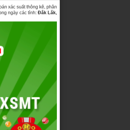
oán xác suất thông kê, phân
rong ngày các tỉnh:
Đắk Lắk,