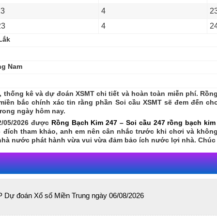
23
4
2
23
4
2
Lắk
ảng Nam
, thống kê và dự đoán XSMT chi tiết và hoàn toàn miễn phí. Rồn
 miền bắc chính xác tin rằng phần Soi cầu XSMT sẽ đem đến c
trong ngày hôm nay.
2/05/2026 được
Rồng Bạch Kim 247 – Soi cầu 247 rồng bạch kim
đích tham khảo, anh em nên cân nhắc trước khi chơi và không 
o nhà nước phát hành vừa vui vừa đảm bảo ích nước lợi nhà. Chú
 Dự đoán Xổ số Miền Trung ngày 06/08/2026