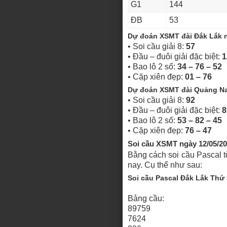
G1
144
ĐB
53
Dự đoán XSMT đài Đắk Lắk n
• Soi cầu giải 8:
57
• Đầu – đuôi giải đặc biệt:
1
• Bao lô 2 số:
34 – 76 – 52
• Cặp xiên đẹp:
01 – 76
Dự đoán XSMT đài Quảng Na
• Soi cầu giải 8:
92
• Đầu – đuôi giải đặc biệt:
8
• Bao lô 2 số:
53 – 82 – 45
• Cặp xiên đẹp:
76 – 47
Soi cầu XSMT ngày 12/05/2
Bằng cách soi cầu Pascal từ
nay. Cụ thể như sau:
Soi cầu Pascal Đắk Lắk Thứ 
Bảng cầu:
8
9
7
5
9
7
6
2
4