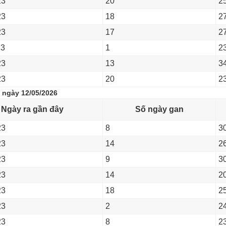
23
20
2
23
18
2
23
17
2
23
1
2
23
13
3
23
20
2
 ngày 12/05/2026
Ngày ra gần đây
Số ngày gan
23
8
3
23
14
2
23
9
3
23
14
2
23
18
2
23
2
2
23
8
2