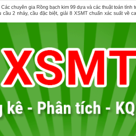
6
Các chuyên gia Rồng bạch kim 99 dựa và các thuật toán tính t
u cầu 2 nháy, cầu đặc biệt, giải 8 XSMT chuẩn xác suất về ca