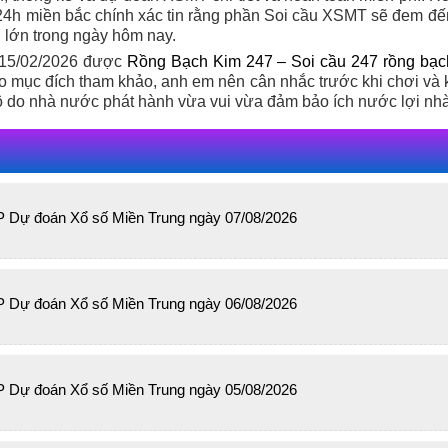
 24h miền bắc chính xác tin rằng phần Soi cầu XSMT sẽ đem đ
 lớn trong ngày hôm nay.
15/02/2026 được
Rồng Bạch Kim 247 – Soi cầu 247 rồng bạc
o mục đích tham khảo, anh em nên cân nhắc trước khi chơi và kh
 tô do nhà nước phát hành vừa vui vừa đảm bảo ích nước lợi n
 Dự đoán Xổ số Miền Trung ngày 07/08/2026
 Dự đoán Xổ số Miền Trung ngày 06/08/2026
 Dự đoán Xổ số Miền Trung ngày 05/08/2026