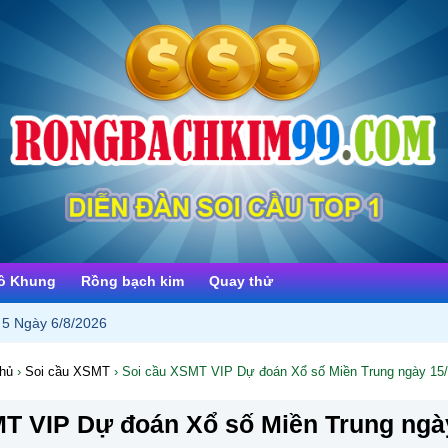
ô Khung
Rồng bạch kim
Quay thử
 5 Ngày 6/8/2026
hủ
›
Soi cầu XSMT
›
Soi cầu XSMT VIP Dự đoán Xổ số Miền Trung ngày 15/
T VIP Dự đoán Xổ số Miền Trung ngà