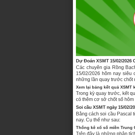
Dự Đoán XSMT 15/02/2026 
Các chuyên gia Rồng Bạch
15/02/2026 hôm nay siêu 
những lần quay trước chốt nh
Xem lại bảng kết quả XSMT 
Trong kỳ quay trước, kết 
có thêm cơ sở chốt số hôm 
Soi cầu XSMT ngày 15/02/2
Bằng cách soi cầu Pascal từ
nay. Cụ thể như sau:
Thống kê xổ số miền Trung 
Trên đây là những phân tíc