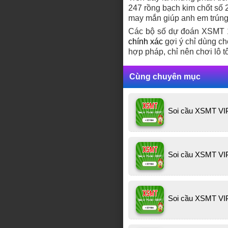
247 rồng bạch kim chốt số
may mắn giúp anh em trúng
Các bộ số dự đoán XSMT 
chính xác
gợi ý chỉ dùng ch
hợp pháp, chỉ nên chơi lô
Cùng chuyên mục
Soi cầu XSMT VIP
Soi cầu XSMT VIP
Soi cầu XSMT VIP