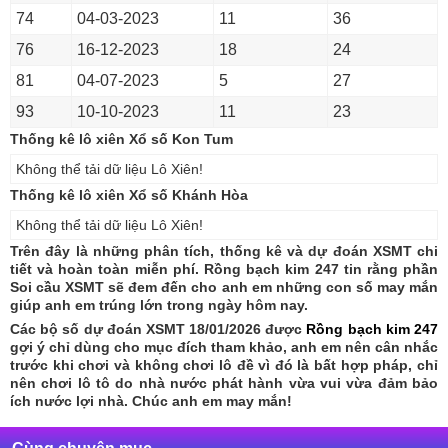
74
04-03-2023
11
36
76
16-12-2023
18
24
81
04-07-2023
5
27
93
10-10-2023
11
23
Thống kê lô xiên Xổ số Kon Tum
Không thể tải dữ liệu Lô Xiên!
Thống kê lô xiên Xổ số Khánh Hòa
Không thể tải dữ liệu Lô Xiên!
Trên đây là những phân tích, thống kê và dự đoán XSMT chi
tiết và hoàn toàn miễn phí. Rồng bạch kim 247 tin rằng phần
Soi cầu XSMT sẽ đem đến cho anh em những con số may mắn
giúp anh em trúng lớn trong ngày hôm nay.
Các bộ số dự đoán XSMT 18/01/2026 được
Rồng bạch kim 247
gợi ý chỉ dùng cho mục đích tham khảo, anh em nên cân nhắc
trước khi chơi và không chơi lô đề vì đó là bất hợp pháp, chỉ
nên chơi lô tô do nhà nước phát hành vừa vui vừa đảm bảo
ích nước lợi nhà. Chúc anh em may mắn!