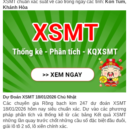
XSMT chuẩn xác suất về cao trong ngày các tỉnh:
Kon Tum,
Khánh Hòa
Dự Đoán XSMT 18/01/2026 Chủ Nhật
Các chuyên gia Rồng bạch kim 247 dự đoán XSMT
18/01/2026 hôm nay siêu chuẩn xác. Dự vào các phương
pháp phân tích và thống kê từ các bảng Kết quả XSMT
những lần quay trước chốt những cầu số đặc biệt đầu đuôi,
giải lô tô 2 số, lô xiên chính xác.