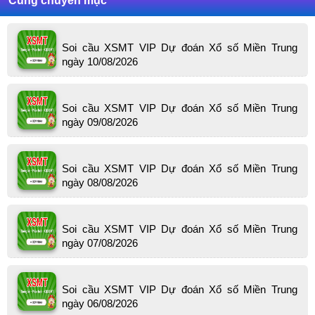
Cùng chuyên mục
Soi cầu XSMT VIP Dự đoán Xổ số Miền Trung
ngày 10/08/2026
Soi cầu XSMT VIP Dự đoán Xổ số Miền Trung
ngày 09/08/2026
Soi cầu XSMT VIP Dự đoán Xổ số Miền Trung
ngày 08/08/2026
Soi cầu XSMT VIP Dự đoán Xổ số Miền Trung
ngày 07/08/2026
Soi cầu XSMT VIP Dự đoán Xổ số Miền Trung
ngày 06/08/2026