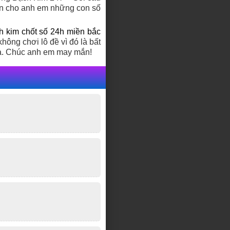
ến cho anh em những con số
h kim chốt số 24h miền bắc
ông chơi lô đề vì đó là bất
hà. Chúc anh em may mắn!