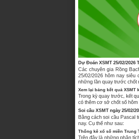
Dự Đoán XSMT 25/02/2026 
Các chuyên gia Rồng Bạch
25/02/2026 hôm nay siêu 
những lần quay trước chốt nh
Xem lại bảng kết quả XSMT 
Trong kỳ quay trước, kết 
có thêm cơ sở chốt số hôm 
Soi cầu XSMT ngày 25/02/2
Bằng cách soi cầu Pascal từ
nay. Cụ thể như sau:
Thống kê xổ số miền Trung 
Trên đây là những phân tíc