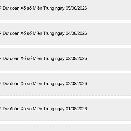
 Dự đoán Xổ số Miền Trung ngày 05/08/2026
 Dự đoán Xổ số Miền Trung ngày 04/08/2026
 Dự đoán Xổ số Miền Trung ngày 03/08/2026
 Dự đoán Xổ số Miền Trung ngày 02/08/2026
 Dự đoán Xổ số Miền Trung ngày 01/08/2026