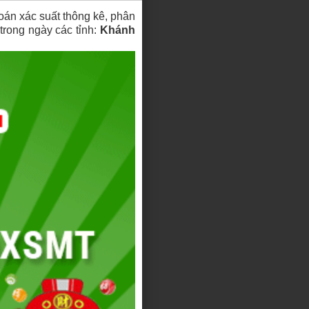
oán xác suất thông kê, phân
trong ngày các tỉnh:
Khánh