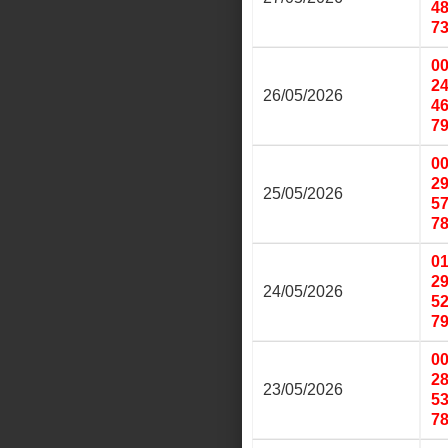
48
73
00
24
26/05/2026
46
79
00
29
25/05/2026
57
78
01
29
24/05/2026
52
79
00
28
23/05/2026
53
78