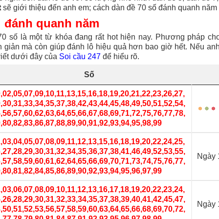
t
sẽ giới thiệu đến anh em; cách dàn đề 70 số đánh quanh năm 
ại đánh quanh năm
0 số là một từ khóa đang rất hot hiện nay. Phương pháp ch
 giản mà còn giúp đánh lô hiệu quả hơn bao giờ hết. Nếu an
viết dưới đây của
Soi cầu 247
để hiểu rõ.
Số
,02,05,07,09,10,11,13,15,16,18,19,20,21,22,23,26,27,
,30,31,33,34,35,37,38,42,43,44,45,48,49,50,51,52,54,
,56,57,60,62,63,64,65,66,67,68,69,71,72,75,76,77,78,
,80,82,83,86,87,88,89,90,91,92,93,94,95,98,99
,03,04,05,07,08,09,11,12,13,15,16,18,19,20,22,24,25,
,27,28,29,30,31,32,34,35,36,37,38,41,46,49,52,53,55,
Ngày 
,57,58,59,60,61,62,64,65,66,69,70,71,73,74,75,76,77,
,80,81,82,84,85,86,89,90,92,93,94,95,96,97,99
,03,06,07,08,09,10,11,12,13,16,17,18,19,20,22,23,24,
,26,28,29,30,31,32,33,34,35,37,38,39,40,41,42,45,47,
Ngày 
,50,51,52,53,56,57,58,59,60,63,64,65,66,68,69,70,72,
,77,78,79,80,81,84,87,91,92,93,95,96,97,98,99