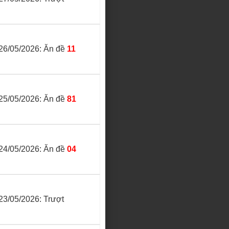
26/05/2026: Ăn đề
11
25/05/2026: Ăn đề
81
24/05/2026: Ăn đề
04
23/05/2026: Trượt