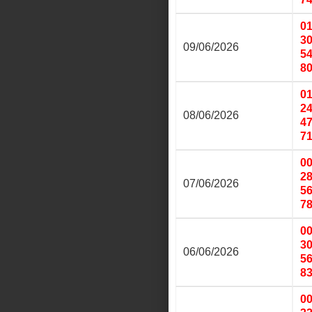
01
30
09/06/2026
54
80
01
24
08/06/2026
47
71
00
28
07/06/2026
56
78
00
30
06/06/2026
56
83
00