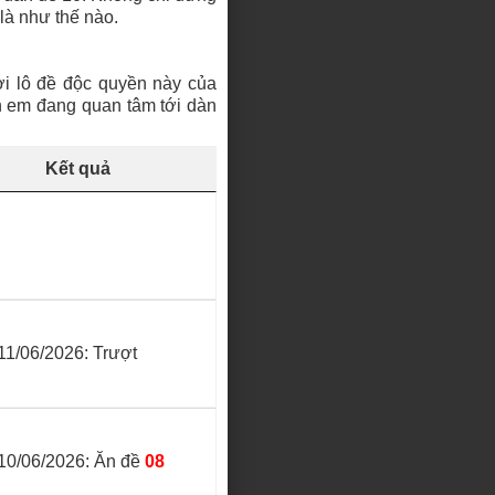
là như thế nào.
ơi lô đề độc quyền này của
h em đang quan tâm tới dàn
Kết quả
11/06/2026: Trượt
10/06/2026: Ăn đề
08