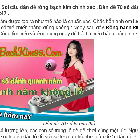
– Soi cầu dàn đề rồng bạch kim chính xác , Dàn đề 70 số 
47 .
ăm được tạo ra như thế nào là chuẩn xác. Chắc hẳn anh em lu
 có thể chiến thắng đúng không? Ngay sau đây
Rồng bạch k
 Cùng tìm hiểu và ứng dụng ngay để bách chiến bách thắng nhé
Dàn đề 70 số từ cao thủ
số lượng lớn, các con số trong lô đề để chơi cùng một lúc. Ngư
 nghĩ đến dàn lô đề với số lượng nhỏ như: dàn đề 5, dàn đề 7