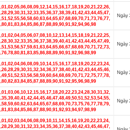
,01,02,05,06,08,09,12,14,15,16,17,18,19,20,21,22,26,
,28,29,30,31,32,33,35,36,37,38,39,41,42,43,44,45,47,
Ngày 
,51,52,55,56,58,60,63,64,65,67,68,69,70,71,73,76,77,
,80,81,83,84,85,86,87,88,89,90,91,92,94,96,98
,01,02,04,05,06,07,08,10,12,13,14,15,18,19,21,22,25,
,28,30,32,33,35,36,37,38,39,40,41,42,43,44,45,47,49,
Ngày 
,51,53,56,57,59,61,63,64,65,66,67,68,69,70,71,72,73,
,76,78,80,81,83,85,86,88,89,90,91,92,96,98,99
,01,02,04,06,08,09,10,14,15,16,17,18,19,20,22,23,24,
,26,28,29,30,31,32,34,36,37,38,40,41,42,43,44,45,46,
Ngày 
,49,51,52,53,56,58,59,60,64,68,69,70,71,72,75,77,78,
,80,82,83,84,85,87,88,89,90,91,92,95,96,98,99
,01,03,06,10,12,15,16,17,18,20,22,23,24,28,30,31,32,
,35,39,40,41,42,44,45,46,47,48,49,50,51,52,53,54,55,
Ngày 
,58,59,60,62,63,64,65,67,68,69,70,73,75,76,77,78,79,
,81,83,84,85,86,87,88,90,91,92,93,94,97,98,99
,01,02,03,04,06,08,09,10,11,14,15,16,19,20,22,23,24,
,28,29,30,31,32,33,34,35,36,37,38,40,42,43,45,46,47,
Ngày 