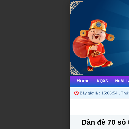
Home
KQXS
Nuôi L
Bây giờ là :
15:06:55 , Thứ
Dàn đề 70 số 