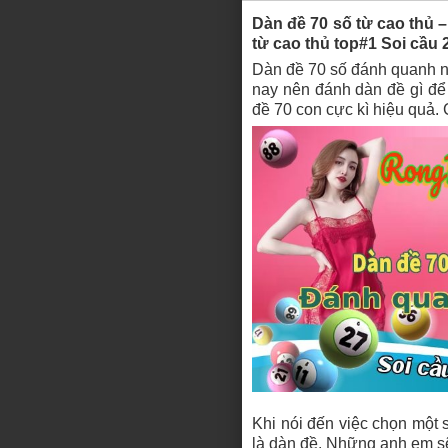
Dàn đề 70 số từ cao thủ 
từ cao thủ top#1 Soi cầu 2
Dàn đề
70 số đánh quanh n
nay nên đánh dàn đề gì để
đề 70 con cực kì hiệu quả.
Khi nói đến việc chọn một 
là dàn đề. Những anh em sẽ