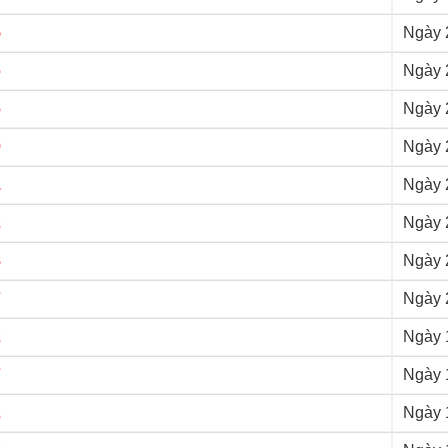
5
Ngày 
6
Ngày 
6
Ngày 
9
Ngày 
1
Ngày 
2
Ngày 
8
Ngày 
7
Ngày 
2
Ngày 
7
Ngày 
2
Ngày 