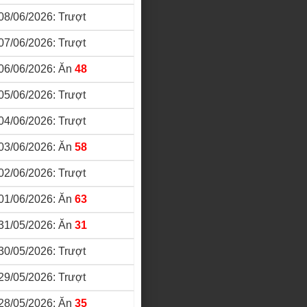
08/06/2026: Trượt
07/06/2026: Trượt
06/06/2026: Ăn
48
05/06/2026: Trượt
04/06/2026: Trượt
03/06/2026: Ăn
58
02/06/2026: Trượt
01/06/2026: Ăn
63
31/05/2026: Ăn
31
30/05/2026: Trượt
29/05/2026: Trượt
28/05/2026: Ăn
35