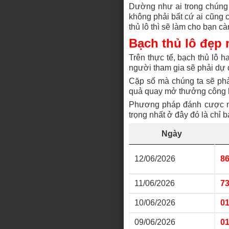
Dường như ai trong chúng t
không phải bất cứ ai cũng 
thủ lô thì sẽ làm cho bạn c
Bạch thủ lô đẹp
Trên thực tế, bạch thủ lô 
người tham gia sẽ phải dự 
Cặp số mà chúng ta sẽ phải
quả quay mở thưởng công b
Phương pháp đánh cược nà
trọng nhất ở đây đó là chỉ 
Ngày
12/06/2026
8
11/06/2026
7
10/06/2026
0
09/06/2026
0