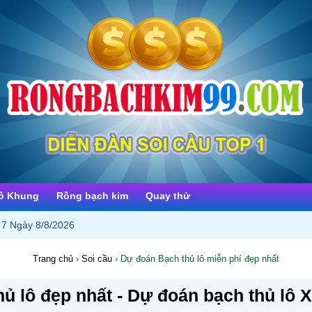
ô Khung
Rồng bạch kim
Quay thử
 7 Ngày 8/8/2026
Trang chủ
›
Soi cầu
›
Dự đoán Bạch thủ lô miễn phí đẹp nhất
hủ lô đẹp nhất - Dự đoán bạch thủ lô