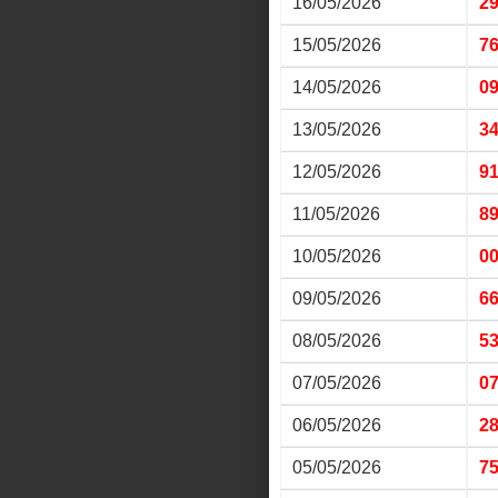
16/05/2026
2
15/05/2026
7
14/05/2026
0
13/05/2026
3
12/05/2026
9
11/05/2026
8
10/05/2026
0
09/05/2026
6
08/05/2026
5
07/05/2026
0
06/05/2026
2
05/05/2026
7