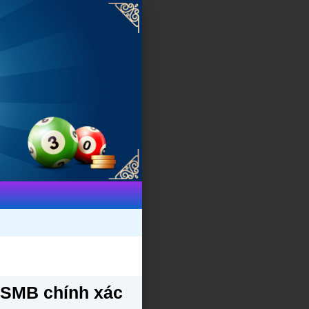
 XSMB chính xác