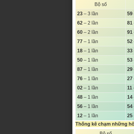
Bộ số
23
– 3 lần
59
62
– 2 lần
81
60
– 2 lần
91
77
– 1 lần
52
18
– 1 lần
33
50
– 1 lần
53
87
– 1 lần
29
76
– 1 lần
27
02
– 1 lần
11
48
– 1 lần
14
56
– 1 lần
54
12
– 1 lần
25
Thống kê chạm những hô
Bộ số