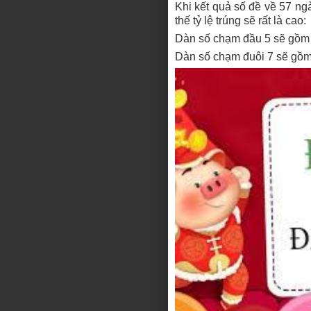
Khi kết quả số đề về 57 ng
thế tỷ lệ trúng sẽ rất là cao:
Dàn số chạm đầu 5 sẽ gồm nh
Dàn số chạm đuôi 7 sẽ gồm n