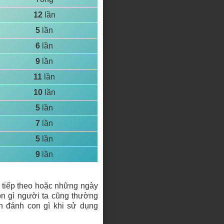
12
lần
5
lần
6
lần
9
lần
11
lần
10
lần
5
lần
7
lần
5
lần
9
lần
 tiếp theo hoặc những ngày
on gì người ta cũng thường
 đánh con gì khi sử dụng