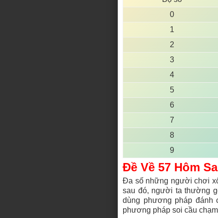
0
1
2
3
4
5
6
7
8
9
Đề Về 57 Hôm Sa
Đa số những người chơi xổ
sau đó, người ta thường g
dùng phương pháp đánh c
phương pháp soi cầu chạm