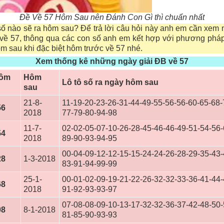
Đề Về 57 Hôm Sau nên Đánh Con Gì thì chuẩn nhất
số nào sẽ ra hôm sau? Để trả lời câu hỏi này anh em cần xem 
 về 57, thông qua các con số anh em kết hợp với phương pháp
m sau khi đặc biệt hôm trước về 57 nhé.
Xem thống kê những ngày giải ĐB về 57
hôm
Hôm
Lô tô số ra ngày hôm sau
sau
21-8-
11-19-20-23-26-31-44-49-55-56-56-60-65-68-
56
2018
77-79-80-94-98
11-7-
02-02-05-07-10-26-28-45-46-46-49-51-54-56-
54
2018
89-90-93-94-95
00-04-09-12-12-15-15-24-24-26-28-29-35-43-
28
1-3-2018
83-91-94-99-99
25-1-
00-01-02-09-19-21-22-26-32-32-33-36-41-44-
68
2018
91-92-93-93-97
07-08-08-09-10-13-17-32-32-36-37-42-48-50-
08
8-1-2018
81-85-90-93-93