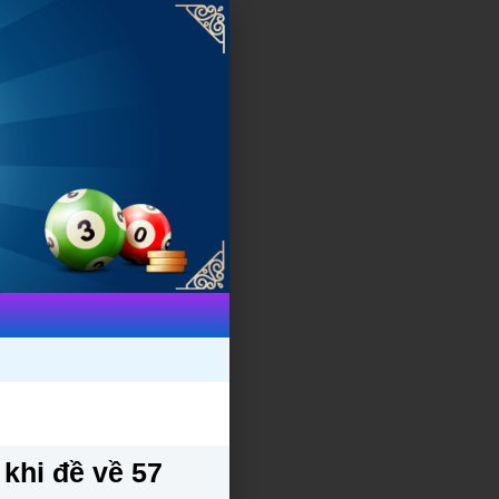
 khi đề về 57