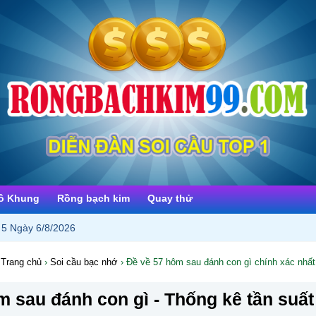
ô Khung
Rồng bạch kim
Quay thử
 5 Ngày 6/8/2026
Trang chủ
›
Soi cầu bạc nhớ
›
Đề về 57 hôm sau đánh con gì chính xác nhất
 sau đánh con gì - Thống kê tần suất