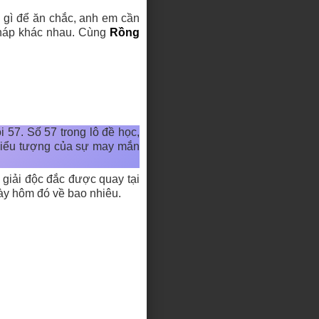
 gì để ăn chắc, anh em cần
pháp khác nhau. Cùng
Rồng
i 57. Số 57 trong lô đề học,
, biểu tượng của sự may mắn
a giải độc đắc được quay tại
gày hôm đó về bao nhiêu.