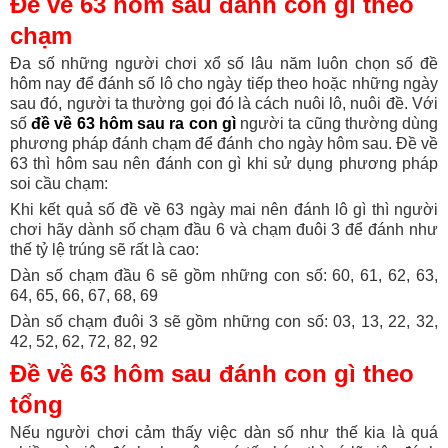
Đề về 63 hôm sau đánh con gì theo
chạm
Đa số những người chơi xổ số lâu năm luôn chọn số đề
hôm nay để đánh số lô cho ngày tiếp theo hoặc những ngày
sau đó, người ta thường gọi đó là cách nuôi lô, nuôi đề. Với
số
đề về 63 hôm sau ra con gì
người ta cũng thường dùng
phương pháp đánh chạm để đánh cho ngày hôm sau. Đề về
63 thì hôm sau nên đánh con gì khi sử dụng phương pháp
soi cầu chạm:
Khi kết quả số đề về 63 ngày mai nên đánh lô gì thì người
chơi hãy dành số chạm đầu 6 và chạm đuôi 3 để đánh như
thế tỷ lệ trúng sẽ rất là cao:
Dàn số chạm đầu 6 sẽ gồm những con số: 60, 61, 62, 63,
64, 65, 66, 67, 68, 69
Dàn số chạm đuôi 3 sẽ gồm những con số: 03, 13, 22, 32,
42, 52, 62, 72, 82, 92
Đề về 63 hôm sau đánh con gì theo
tổng
Nếu người chơi cảm thấy việc dàn số như thế kia là quá