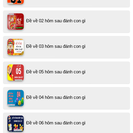
Đề về 02 hôm sau đánh con gì
Đề về 03 hôm sau đánh con gì
Đề về 05 hôm sau đánh con gì
Đề về 04 hôm sau đánh con gì
Đề về 06 hôm sau đánh con gì