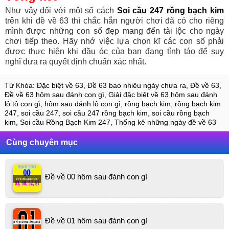
Như vậy đối với một số cách
Soi cầu 247 rồng bạch kim
trên khi đề về 63 thì chắc hẳn người chơi đã có cho riêng
mình được những con số đẹp mang đến tài lộc cho ngày
chơi tiếp theo. Hãy nhớ việc lựa chọn kĩ các con số phải
được thực hiện khi đầu óc của bạn đang tỉnh táo để suy
nghĩ đưa ra quyết định chuẩn xác nhất.
Từ Khóa:
Đặc biệt về 63
,
Đề 63 bao nhiêu ngày chưa ra
,
Đề về 63
,
Đề về 63 hôm sau đánh con gì
,
Giải đặc biệt về 63 hôm sau đánh
lô tô con gì
,
hôm sau đánh lô con gì
,
rồng bạch kim
,
rồng bạch kim
247
,
soi cầu 247
,
soi cầu 247 rồng bạch kim
,
soi cầu rồng bạch
kim
,
Soi cầu Rồng Bạch Kim 247
,
Thống kê những ngày đề về 63
Cùng chuyên mục
Đề về 00 hôm sau đánh con gì
Đề về 01 hôm sau đánh con gì