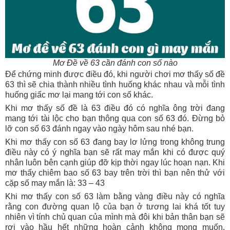
Mơ Đề về 63 cần đánh con số nào
Để chứng minh được điều đó, khi người chơi mơ thấy số đề
63 thì sẽ chia thành nhiều tình huống khác nhau và mỗi tình
huống giấc mơ lại mang tới con số khác.
Khi mơ thấy số đề là 63 điều đó có nghĩa ông trời đang
mang tới tài lộc cho bạn thông qua con số 63 đó. Đừng bỏ
lỡ con số 63 đánh ngay vào ngày hôm sau nhé bạn.
Khi mơ thấy con số 63 đang bay lơ lửng trong không trung
điều này có ý nghĩa bạn sẽ rất may mắn khi có được quý
nhân luôn bên cạnh giúp đỡ kịp thời ngay lúc hoạn nạn. Khi
mơ thấy chiêm bao số 63 bay trên trời thì bạn nên thử với
cặp số may mắn là: 33 – 43
Khi mơ thấy con số 63 làm bằng vàng điều này có nghĩa
rằng con đường quan lộ của bạn ở tương lai khá tốt tuy
nhiên vì tính chủ quan của mình mà đôi khi bản thân bạn sẽ
rơi vào hầu hết những hoàn cảnh không mong muốn.