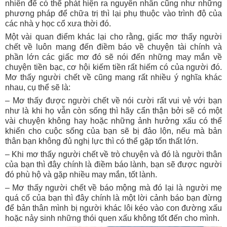
nhiên để có thể phát hiện ra nguyên nhân cũng như những
phương pháp để chữa trị thì lại phụ thuộc vào trình độ của
các nhà y học cổ xưa thời đó.
Một vài quan điểm khác lại cho rằng, giấc mơ thấy người
chết về luôn mang đến điềm báo về chuyện tài chính và
phần lớn các giấc mơ đó sẽ nói đến những may mắn về
chuyện tiền bạc, cơ hội kiếm tiền rất hiếm có của người đó.
Mơ thấy người chết về cũng mang rất nhiều ý nghĩa khác
nhau, cụ thể sẽ là:
– Mơ thấy được người chết về nói cười rất vui vẻ với bạn
như là khi họ vẫn còn sống thì hãy cẩn thận bởi sẽ có một
vài chuyện không hay hoặc những ảnh hưởng xấu có thể
khiến cho cuộc sống của bạn sẽ bị đảo lộn, nếu mà bản
thân bạn không đủ nghị lực thì có thể gặp tổn thất lớn.
– Khi mơ thấy người chết về trò chuyện và đó là người thân
của bạn thì đây chính là điềm báo lành, bạn sẽ được người
đó phù hộ và gặp nhiều may mắn, tốt lành.
– Mơ thấy người chết về báo mộng mà đó lại là người mẹ
quá cố của bạn thì đây chính là một lời cảnh báo bạn đừng
để bản thân mình bị người khác lôi kéo vào con đường xấu
hoặc nảy sinh những thói quen xấu không tốt đến cho mình.