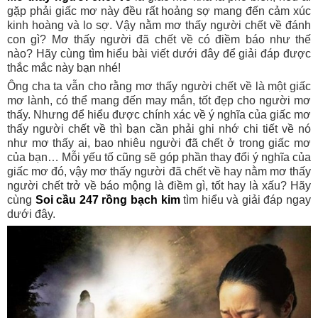
gặp phải giấc mơ này đều rất hoảng sợ mang đến cảm xúc
kinh hoàng và lo sợ. Vậy nằm mơ thấy người chết về đánh
con gì? Mơ thấy người đã chết về có điềm báo như thế
nào? Hãy cùng tìm hiểu bài viết dưới đây để giải đáp được
thắc mắc này bạn nhé!
Ông cha ta vẫn cho rằng mơ thấy người chết về là một giấc
mơ lành, có thể mang đến may mắn, tốt đẹp cho người mơ
thấy. Nhưng để hiểu được chính xác về ý nghĩa của giấc mơ
thấy người chết về thì bạn cần phải ghi nhớ chi tiết về nó
như mơ thấy ai, bao nhiêu người đã chết ở trong giấc mơ
của bạn… Mỗi yếu tố cũng sẽ góp phần thay đổi ý nghĩa của
giấc mơ đó, vậy
mơ thấy người đã chết về
hay nằm mơ thấy
người chết trở về báo mộng là điềm gì, tốt hay là xấu? Hãy
cùng
Soi cầu 247 rồng bạch kim
tìm hiểu và giải đáp ngay
dưới đây.