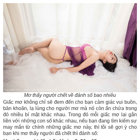
Mơ thấy người chết về đánh số bao nhiêu
Giấc mơ không chỉ sẽ đem đến cho bạn cảm giác vui buồn,
băn khoăn, lạ lùng cho người mơ mà nó còn ẩn chứa trong
đó nhiều bí mật khác nhau. Trong đó mỗi giấc mơ lại gắn
liền với những con số khác nhau, nếu bạn đang tìm kiếm sự
may mắn từ chính những giấc mơ này, thì tôi sẽ gợi ý cho
bạn khi mơ thấy người đã chết thì đánh số: