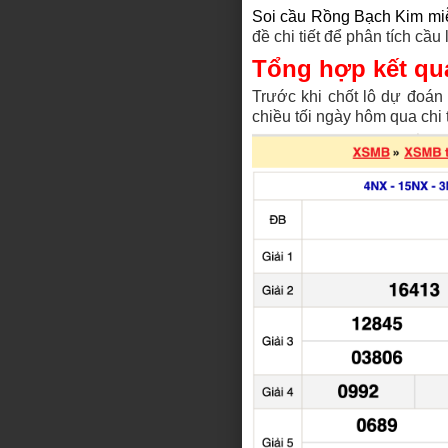
Soi cầu Rồng Bạch Kim mi
đề chi tiết để phân tích cầu
Tổng hợp kết qu
Trước khi chốt lô dự đoán
chiều tối ngày hôm qua chi t