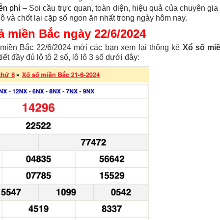
ễn phí
– Soi cầu trực quan, toàn diện, hiệu quả của chuyên gia 
 lô và chốt lại cặp số ngon ăn nhất trong ngày hôm nay.
ả miền Bắc ngày 22/6/2024
 miền Bắc 22/6/2024 mời các bạn xem lại thống kê
Xổ số mi
iết đầy đủ lô tô 2 số, lô lô 3 số dưới đây: