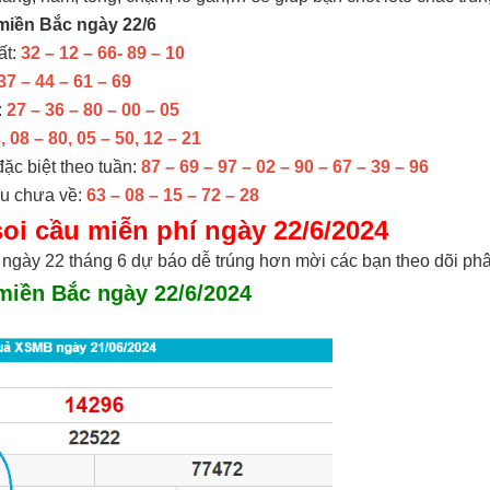
 miền Bắc ngày 22/6
ất:
32 – 12 – 66- 89 – 10
37 – 44 – 61 – 69
:
27 – 36 – 80 – 00 – 05
, 08 – 80, 05 – 50, 12 – 21
đặc biệt theo tuần:
87 – 69 – 97 – 02 – 90 – 67 – 39 – 96
âu chưa về:
63 – 08 – 15 – 72 – 28
i cầu miễn phí ngày 22/6/2024
 ngày 22 tháng 6 dự báo dễ trúng hơn mời các bạn theo dõi phân
 miền Bắc ngày 22/6/2024