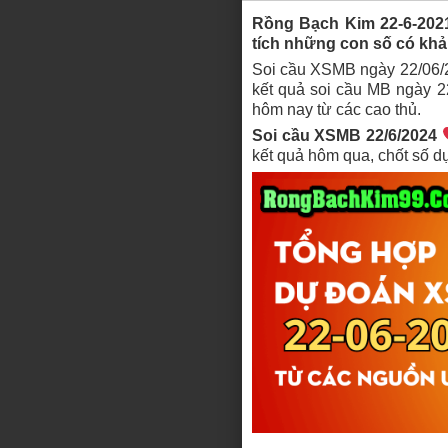
Rồng Bạch Kim 22-6-2021
tích những con số có khả
Soi cầu XSMB ngày 22/06/
kết quả soi cầu MB ngày 22
hôm nay từ các cao thủ.
Soi cầu XSMB 22/6/2024
kết quả hôm qua, chốt số d