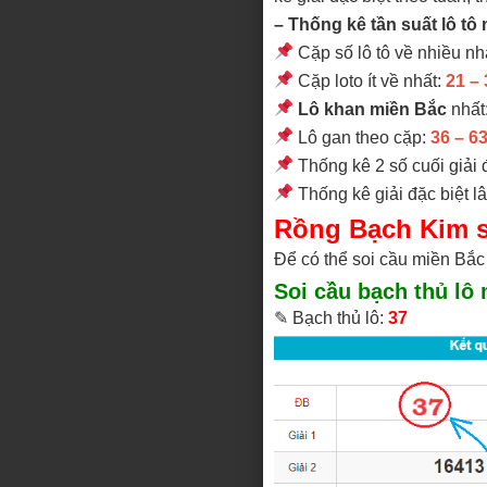
– Thống kê tần suất lô tô
Cặp số lô tô về nhiều nh
Cặp loto ít về nhất:
21 – 
Lô khan miền Bắc
nhất
Lô gan theo cặp:
36 – 63
Thống kê 2 số cuối giải 
Thống kê giải đặc biệt l
Rồng Bạch Kim so
Để có thể soi cầu miền Bắc
Soi cầu bạch thủ lô
✎ Bạch thủ lô:
37