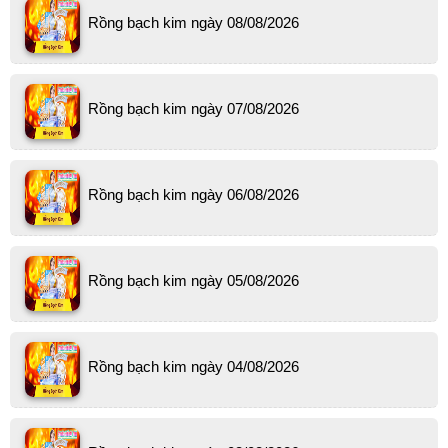
Rồng bạch kim ngày 08/08/2026
Rồng bạch kim ngày 07/08/2026
Rồng bạch kim ngày 06/08/2026
Rồng bạch kim ngày 05/08/2026
Rồng bạch kim ngày 04/08/2026