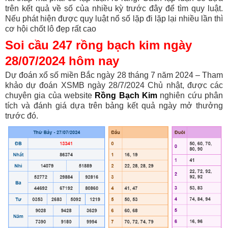
trên kết quả về số của nhiều kỳ trước đây để tìm quy luật.
Nếu phát hiện được quy luật nổ số lặp đi lặp lại nhiều lần thì
cơ hội chốt lô đẹp rất cao
Soi cầu 247 rồng bạch kim ngày
28/07/2024 hôm nay
Dự đoán xổ số miền Bắc ngày 28 tháng 7 năm 2024 – Tham
khảo dự đoán XSMB ngày 28/7/2024 Chủ nhật, được các
chuyên gia của website
Rồng Bạch Kim
nghiên cứu phân
tích và đánh giá dựa trên bảng kết quả ngày mở thưởng
trước đó.