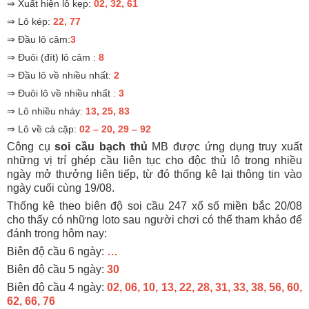
⇒ Xuất hiện lô kẹp:
02, 32, 61
⇒ Lô kép:
22, 77
⇒ Đầu lô câm:
3
⇒ Đuôi (đít) lô câm :
8
⇒ Đầu lô về nhiều nhất:
2
⇒ Đuôi lô về nhiều nhất :
3
⇒ Lô nhiều nháy:
13, 25, 83
⇒ Lô về cả cặp:
02 – 20, 29 – 92
Công cụ
soi cầu bạch thủ
MB được ứng dụng truy xuất
những vị trí ghép cầu liên tục cho độc thủ lô trong nhiều
ngày mở thưởng liên tiếp, từ đó thống kê lại thông tin vào
ngày cuối cùng 19/08.
Thống kê theo biên độ soi cầu 247 xổ số miền bắc 20/08
cho thấy có những loto sau người chơi có thể tham khảo để
đánh trong hôm nay:
Biên độ cầu 6 ngày:
…
Biên độ cầu 5 ngày:
30
Biên độ cầu 4 ngày:
02, 06, 10, 13, 22, 28, 31, 33, 38, 56, 60,
62, 66, 76