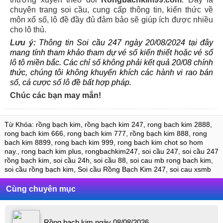
chuyên trang soi cầu, cung cấp thông tin, kiến thức về
môn xổ số, lô đề đầy đủ đảm bảo sẽ giúp ích được nhiều
cho lô thủ.
Lưu ý:
Thông tin
Soi cầu 247 ngày 20/08/2024
tại đây
mang tính tham khảo tham dự vé số kiến thiết hoặc vé số
lô tô miền bắc. Các chỉ số không phải kết quả 20/08 chính
thức, chúng tôi không khuyến khích các hành vi rao bán
số, cá cược số lô đề bất hợp pháp.
Chúc các bạn may mắn!
Từ Khóa:
rồng bạch kim
,
rồng bạch kim 247
,
rong bach kim 2888
,
rong bach kim 666
,
rong bach kim 777
,
rồng bạch kim 888
,
rong
bach kim 8899
,
rong bach kim 999
,
rong bach kim chot so hom
nay.
,
rong bach kim plus
,
rongbachkim247
,
soi cầu 247
,
soi cầu 247
rồng bạch kim
,
soi cầu 24h
,
soi cầu 88
,
soi cau mb rong bach kim
,
soi cầu rồng bạch kim
,
Soi cầu Rồng Bạch Kim 247
,
soi cau xsmb
Cùng chuyên mục
Rồng bạch kim ngày 08/08/2026