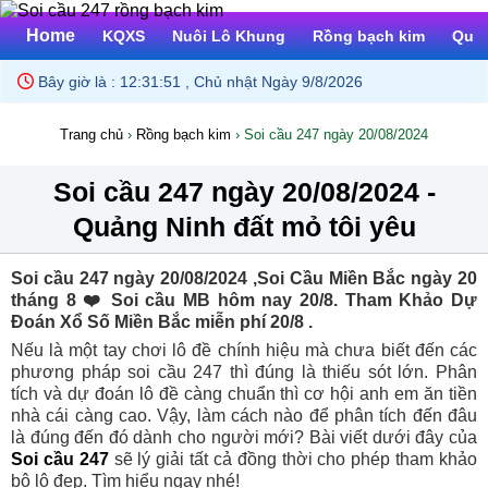
Home
KQXS
Nuôi Lô Khung
Rồng bạch kim
Quay
Bây giờ là :
12:31:52 , Chủ nhật Ngày 9/8/2026
Trang chủ
›
Rồng bạch kim
›
Soi cầu 247 ngày 20/08/2024
Soi cầu 247 ngày 20/08/2024 -
Quảng Ninh đất mỏ tôi yêu
Soi cầu 247 ngày 20/08/2024 ,Soi Cầu Miền Bắc ngày 20
tháng 8 ❤️ Soi cầu MB hôm nay 20/8. Tham Khảo Dự
Đoán Xổ Số Miền Bắc miễn phí 20/8 .
Nếu là một tay chơi lô đề chính hiệu mà chưa biết đến các
phương pháp soi cầu 247 thì đúng là thiếu sót lớn. Phân
tích và dự đoán lô đề càng chuẩn thì cơ hội anh em ăn tiền
nhà cái càng cao. Vậy, làm cách nào để phân tích đến đâu
là đúng đến đó dành cho người mới? Bài viết dưới đây của
Soi cầu 247
sẽ lý giải tất cả đồng thời cho phép tham khảo
bộ lô đẹp. Tìm hiểu ngay nhé!