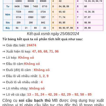
Kết quả xsmb ngày 25/08/2024
Từ bảng kết quả ta có phân tích kết quả như sau:
⇒ Giải đặc biệt:
24474
⇒ Xuất hiện lô kẹp:
47, 69, 68, 71, 96
⇒ Lô kép:
Không có
⇒ Đầu lô câm:
Không có
⇒ Đuôi (đít) lô câm :
Không có
⇒ Đầu lô về nhiều nhất:
1, 2, 9
⇒ Đuôi lô về nhiều nhất :
4
⇒ Lô nhiều nháy:
không có
⇒ Lô về cả cặp:
13 – 31, 24 – 42, 26 – 62, 29 – 92, 58 – 85
Công cụ
soi cầu bạch thủ
MB được ứng dụng truy xuất
những vị trí ghép cầu liên tục cho độc thủ lô trong nhiều