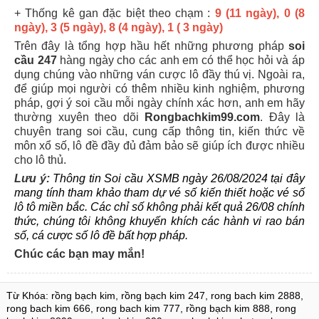
+ Thống kê gan đặc biệt theo chạm :
9 (11 ngày), 0 (8
ngày), 3 (5 ngày), 8 (4 ngày), 1 ( 3 ngày)
Trên đây là tổng hợp hầu hết những phương pháp
soi
cầu 247
hàng ngày cho các anh em có thể học hỏi và áp
dụng chúng vào những ván cược lô đầy thú vị. Ngoài ra,
để giúp mọi người có thêm nhiều kinh nghiệm, phương
pháp, gợi ý soi cầu mỗi ngày chính xác hơn, anh em hãy
thường xuyên theo dõi
Rongbachkim99.com
. Đây là
chuyên trang soi cầu, cung cấp thông tin, kiến thức về
môn xổ số, lô đề đầy đủ đảm bảo sẽ giúp ích được nhiều
cho lô thủ.
Lưu ý:
Thông tin
Soi cầu XSMB ngày 26/08/2024
tại đây
mang tính tham khảo tham dự vé số kiến thiết hoặc vé số
lô tô miền bắc. Các chỉ số không phải kết quả 26/08 chính
thức, chúng tôi không khuyến khích các hành vi rao bán
số, cá cược số lô đề bất hợp pháp.
Chúc các bạn may mắn!
Từ Khóa:
rồng bạch kim
,
rồng bạch kim 247
,
rong bach kim 2888
,
rong bach kim 666
,
rong bach kim 777
,
rồng bạch kim 888
,
rong