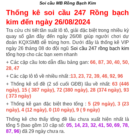
Soi cầu MB Rồng Bạch Kim
Thống kê soi cầu 247 Rồng bạch
kim đến ngày 26/08/2024
Tra cứu chi tiết tần suất lô tô, giải đặc biệt trong nhiều kỳ
quay số gần đây đến ngày 26/08 giúp người chơi dự
đoán KQXSMB dễ trúng hơn. Dưới đây là thống kê VIP
ngày 26 tháng 08 do đội ngũ
Soi cầu 247 rồng bạch kim
tổng hợp cho các bạn xem nhanh
+ Các cặp cầu loto dẫn đầu bảng gan:
66, 87, 30, 40, 50,
28, 47
+ Các cặp lô tô về nhiều nhất :
13, 23, 72, 39, 46, 92, 96
+ Thống kê số đề (2 số cuối GĐB) lâu về nhất:
63 (446
ngày), 15 ( 387 ngày), 72 (380 ngày), 28 (374 ngày), 93
( 373 ngày)
+ Thống kê gan đặc biệt theo tổng :
5 (29 ngày), 3 (23
ngày), 4 (12 ngày), 0 (10 ngày), 9 ( 9 ngày)
Thống kê cho thấy tổng đề lâu chưa xuất hiện nhất là
tổng 5 (bao gồm 10 cặp số:
05, 14, 23, 32, 41, 50, 69, 78,
87, 96
) đã 29 ngày chưa ra.