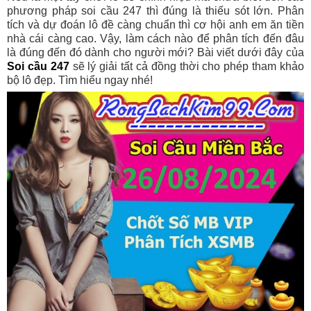
phương pháp soi cầu 247 thì đúng là thiếu sót lớn. Phân
tích và dự đoán lô đề càng chuẩn thì cơ hội anh em ăn tiền
nhà cái càng cao. Vậy, làm cách nào để phân tích đến đâu
là đúng đến đó dành cho người mới? Bài viết dưới đây của
Soi cầu 247
sẽ lý giải tất cả đồng thời cho phép tham khảo
bộ lô đẹp. Tìm hiểu ngay nhé!