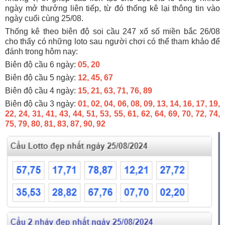
ngày mở thưởng liên tiếp, từ đó thống kê lại thông tin vào
ngày cuối cùng 25/08.
Thống kê theo biên độ soi cầu 247 xổ số miền bắc 26/08
cho thấy có những loto sau người chơi có thể tham khảo để
đánh trong hôm nay:
Biên độ cầu 6 ngày:
05, 20
Biên độ cầu 5 ngày:
12, 45, 67
Biên độ cầu 4 ngày:
15, 21, 63, 71, 76, 89
Biên độ cầu 3 ngày:
01, 02, 04, 06, 08, 09, 13, 14, 16, 17, 19,
22, 24, 31, 41, 43, 44, 51, 53, 55, 61, 62, 64, 69, 70, 72, 74,
75, 79, 80, 81, 83, 87, 90, 92