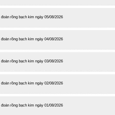
đoán rồng bạch kim ngày 05/08/2026
đoán rồng bạch kim ngày 04/08/2026
đoán rồng bạch kim ngày 03/08/2026
đoán rồng bạch kim ngày 02/08/2026
đoán rồng bạch kim ngày 01/08/2026