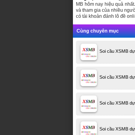
MB hôm nay hiệu quả nhất.
và tham gia của nhiều ngư
có tài khoản đánh lô đề onl
Cùng chuyên mục
Soi cầu XSMB dự 
Soi cầu XSMB dự 
Soi cầu XSMB dự 
Soi cầu XSMB dự 