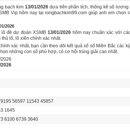
ng bạch kim
13/01/2026
dựa trên phân tích, thống kê số lượng 
 XSMB Vip hôm nay tại rongbachkim99.com giúp anh em chọn r
01/2026
h lô đề dự đoán XSMB
13/01/2026
hôm nay chuẩn xác với các
 thủ lô, lô xiên chính xác nhất.
ính xác nhất, bạn cần theo dõi kết quả xổ số Miền Bắc các k
chọn những con số phù hợp, có cơ hội trúng giải cao nhất.
/2026
/2026
79195
56597
11543
45857
63
1645
73
6100
6739
3640