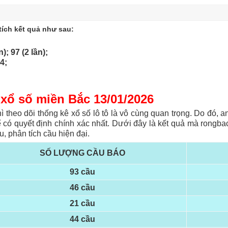
tích kết quả như sau:
n); 97 (2 lần);
34;
xổ số miền Bắc 13/01/2026
ì theo dõi thống kê xổ số lô tô là vô cùng quan trọng. Do đó, 
để có quyết định chính xác nhất. Dưới đây là kết quả mà rong
u, phân tích cầu hiện đại.
SỐ LƯỢNG CẦU BÁO
93 cầu
46 cầu
21 cầu
44 cầu