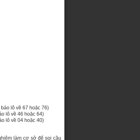
 báo lô về 67 hoặc 76)
áo lô về 46 hoặc 64)
áo lô về 04 hoặc 40)
ghiệm làm cơ sở để soi cầu