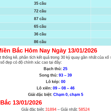
35 cầu
72 cầu
87 cầu
65 cầu
36 cầu
86 cầu
ền Bắc Hôm Nay Ngày 13/01/2026
t thống kê, phân tích kết quả trong 30 kỳ quay gần nhất của xổ
số đẹp có độ chính xác cao tại đây:
Bạch thủ:
25
Song thủ:
93 – 39
Lô kép:
00
Lô xiên:
09 – 08 – 46
Giải đặc biệt:
Chạm 0, chạm 5
Bắc 13/01/2026
Giải đặc biệt:
31894
– Giải nhất:
58524