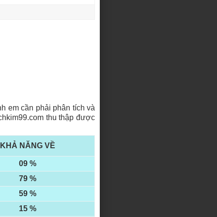
anh em cần phải phân tích và
bachkim99.com thu thập được
KHẢ NĂNG VỀ
09 %
79 %
59 %
15 %