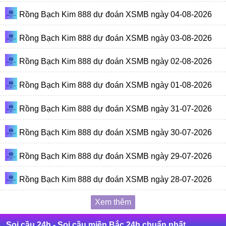
Rồng Bạch Kim 888 dự đoán XSMB ngày 04-08-2026
Rồng Bạch Kim 888 dự đoán XSMB ngày 03-08-2026
Rồng Bạch Kim 888 dự đoán XSMB ngày 02-08-2026
Rồng Bạch Kim 888 dự đoán XSMB ngày 01-08-2026
Rồng Bạch Kim 888 dự đoán XSMB ngày 31-07-2026
Rồng Bạch Kim 888 dự đoán XSMB ngày 30-07-2026
Rồng Bạch Kim 888 dự đoán XSMB ngày 29-07-2026
Rồng Bạch Kim 888 dự đoán XSMB ngày 28-07-2026
Xem thêm
Soi cầu 24h - Soi cầu miền Bắc 24h chuẩn nhất