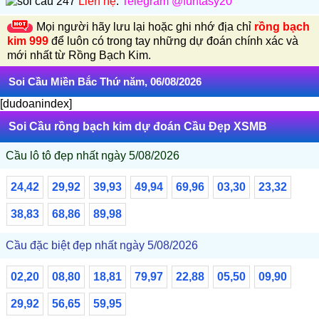
Liên hệ
:
Telegram @funtasy20
Mọi người hãy lưu lại hoặc ghi nhớ địa chỉ
rồng bạch
kim 999
để luôn có trong tay những dự đoán chính xác và
mới nhất từ Rồng Bạch Kim.
Soi Cầu Miền Bắc
Thứ năm, 06/08/2026
[dudoanindex]
Soi Cầu rồng bạch kim dự đoán Cầu Đẹp XSMB
Cầu lô tô đẹp nhất ngày 5/08/2026
24,42
29,92
39,93
49,94
69,96
03,30
23,32
38,83
68,86
89,98
Cầu đặc biệt đẹp nhất ngày 5/08/2026
02,20
08,80
18,81
79,97
22,88
05,50
09,90
29,92
56,65
59,95