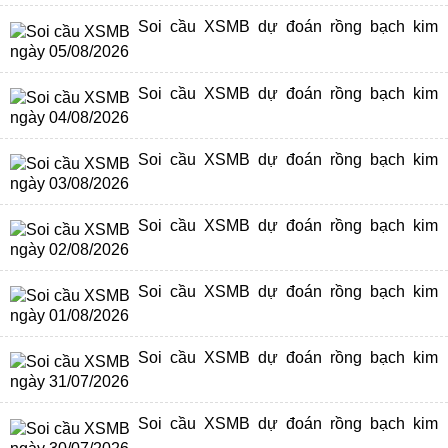
Soi cầu XSMB dự đoán rồng bạch kim
ngày 05/08/2026
Soi cầu XSMB dự đoán rồng bạch kim
ngày 04/08/2026
Soi cầu XSMB dự đoán rồng bạch kim
ngày 03/08/2026
Soi cầu XSMB dự đoán rồng bạch kim
ngày 02/08/2026
Soi cầu XSMB dự đoán rồng bạch kim
ngày 01/08/2026
Soi cầu XSMB dự đoán rồng bạch kim
ngày 31/07/2026
Soi cầu XSMB dự đoán rồng bạch kim