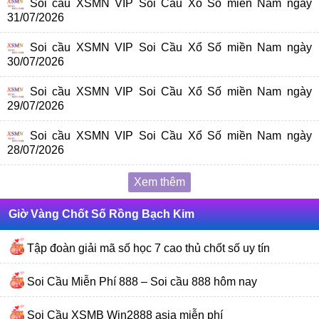
Soi cầu XSMN VIP Soi Cầu Xổ Số miền Nam ngày
31/07/2026
Soi cầu XSMN VIP Soi Cầu Xổ Số miền Nam ngày
30/07/2026
Soi cầu XSMN VIP Soi Cầu Xổ Số miền Nam ngày
29/07/2026
Soi cầu XSMN VIP Soi Cầu Xổ Số miền Nam ngày
28/07/2026
Xem thêm
Giờ Vàng Chốt Số Rồng Bạch Kim
Tập đoàn giải mã số học 7 cao thủ chốt số uy tín
Soi Cầu Miễn Phí 888 – Soi cầu 888 hôm nay
Soi Cầu XSMB Win2888 asia miễn phí