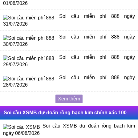
01/08/2026
Soi cầu miễn phí 888 ngày
31/07/2026
Soi cầu miễn phí 888 ngày
30/07/2026
Soi cầu miễn phí 888 ngày
29/07/2026
Soi cầu miễn phí 888 ngày
28/07/2026
Xem thêm
Soi cầu XSMB dự đoán rồng bạch kim chính xác 100
Soi cầu XSMB dự đoán rồng bạch kim
ngày 06/08/2026